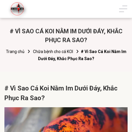
# VÌ SAO CÁ KOI NẰM IM DƯỚI ĐÁY, KHẮC
PHỤC RA SAO?
Trang chủ
Chữa bệnh cho cá KOI
# Vì Sao Cá Koi Nằm Im
Dưới Đáy, Khắc Phục Ra Sao?
# Vì Sao Cá Koi Nằm Im Dưới Đáy, Khắc
Phục Ra Sao?