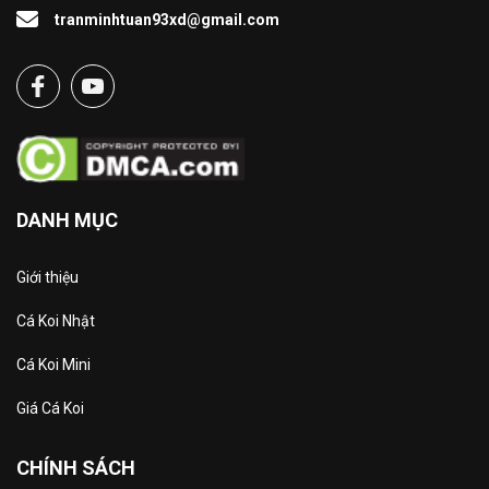
tranminhtuan93xd@gmail.com
DANH MỤC
Giới thiệu
Cá Koi Nhật
Cá Koi Mini
Giá Cá Koi
CHÍNH SÁCH