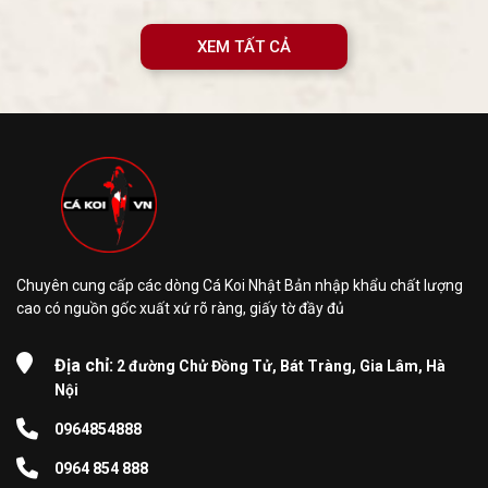
XEM TẤT CẢ
Chuyên cung cấp các dòng Cá Koi Nhật Bản nhập khẩu chất lượng
cao có nguồn gốc xuất xứ rõ ràng, giấy tờ đầy đủ
Địa chỉ:
2 đường Chử Đồng Tử, Bát Tràng, Gia Lâm, Hà
Nội
0964854888
0964 854 888