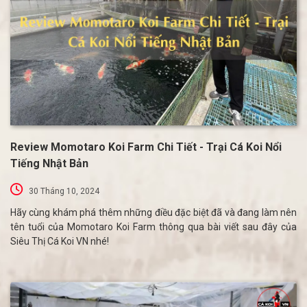
Review Momotaro Koi Farm Chi Tiết - Trại Cá Koi Nổi
Tiếng Nhật Bản
30 Tháng 10, 2024
Hãy cùng khám phá thêm những điều đặc biệt đã và đang làm nên
tên tuổi của Momotaro Koi Farm thông qua bài viết sau đây của
Siêu Thị Cá Koi VN nhé!