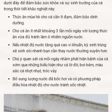
dưới đây để đảm bảo sức khỏe và sự sinh trưởng của cá
trong thời tiết khắc nghiệt này.
Thức ăn mùa hè cho cá cần ít đạm, đảm bảo dinh
dưỡng.
Cho cá ăn ít nhất khoảng 3 lần mỗi ngày với lượng thức
ăn vừa đủ tránh làm ô nhiễm nguồn nước.
Nếu nhiệt độ nước tăng quá cao vi khuẩn, ký sinh trùng
sẽ sinh sôi nhanh bạn cần thay nước thường xuyên hơn.
Chú ý quan sát cá mỗi ngày nhằm phát hiện bệnh của cá
sớm qua những biểu hiện như cá lờ đờ, bơi kém, màu
sắc cá nhợt nhạt, tróc vảy.
Bổ sung lượng nước đã bốc hơi và có phương pháp
điều hòa nhiệt độ cho nước tránh sốc nhiệt.