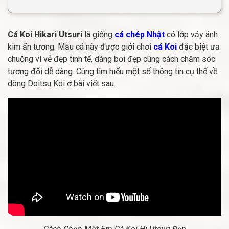
Cá Koi Hikari Utsuri
là giống
cá chép Nhật
có lớp vảy ánh
kim ấn tượng. Mẫu cá này được giới chơi
cá Koi
đặc biệt ưa
chuộng vì vẻ đẹp tinh tế, dáng bơi đẹp cùng cách chăm sóc
tương đối dễ dàng. Cùng tìm hiểu một số thông tin cụ thể về
dòng Doitsu Koi ở bài viết sau.