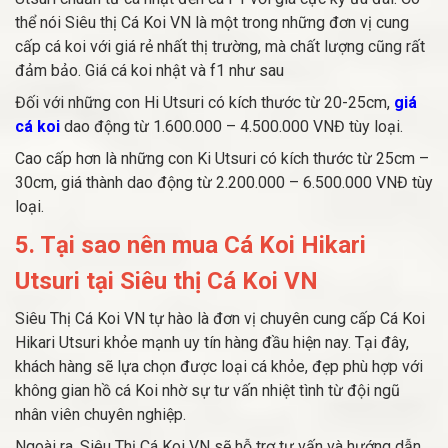
thể nói Siêu thị Cá Koi VN là một trong những đơn vị cung
cấp cá koi với giá rẻ nhất thị trường, mà chất lượng cũng rất
đảm bảo. Giá cá koi nhật và f1 như sau
Đối với những con Hi Utsuri có kích thước từ 20-25cm,
giá
cá koi
dao động từ 1.600.000 – 4.500.000 VNĐ tùy loại.
Cao cấp hơn là những con Ki Utsuri có kích thước từ 25cm –
30cm, giá thành dao động từ 2.200.000 – 6.500.000 VNĐ tùy
loại.
5. Tại sao nên mua Cá Koi Hikari
Utsuri tại Siêu thị Cá Koi VN
Siêu Thị Cá Koi VN tự hào là đơn vị chuyên cung cấp Cá Koi
Hikari Utsuri khỏe mạnh uy tín hàng đầu hiện nay. Tại đây,
khách hàng sẽ lựa chọn được loại cá khỏe, đẹp phù hợp với
không gian hồ cá Koi nhờ sự tư vấn nhiệt tình từ đội ngũ
nhân viên chuyên nghiệp.
Ngoài ra, Siêu Thị Cá Koi VN sẽ hỗ trợ tư vấn và hướng dẫn