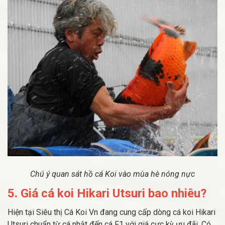
Chú ý quan sát hồ cá Koi vào mùa hè nóng nực
5. Giá cá koi Hikari Utsuri bao nhiêu?
Hiện tại Siêu thị Cá Koi Vn đang cung cấp dòng cá koi Hikari
Utsuri chuẩn từ cá nhật đến cá F1 với giá cực kỳ ưu đãi. Có