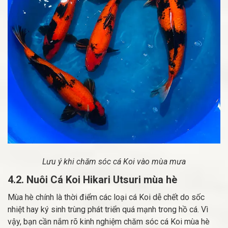
Lưu ý khi chăm sóc cá Koi vào mùa mưa
4.2. Nuôi Cá Koi Hikari Utsuri mùa hè
Mùa hè chính là thời điểm các loại cá Koi dễ chết do sốc
nhiệt hay ký sinh trùng phát triển quá mạnh trong hồ cá. Vì
vậy, bạn cần nắm rõ kinh nghiệm chăm sóc cá Koi mùa hè