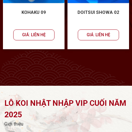
KOHAKU 09
DOITSUI SHOWA 02
GIÁ: LIÊN HỆ
GIÁ: LIÊN HỆ
LÔ KOI NHẬT NHẬP VIP CUỐI NĂM
2025
Giới thiệu