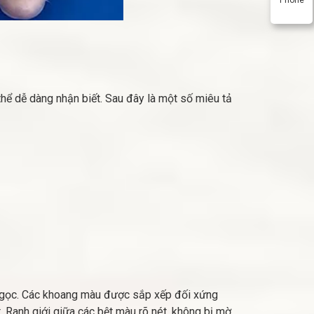
thể dễ dàng nhận biết. Sau đây là một số miêu tả
h ngọc. Các khoang màu được sắp xếp đối xứng
. Ranh giới giữa các bệt màu rõ nét, không bị mờ