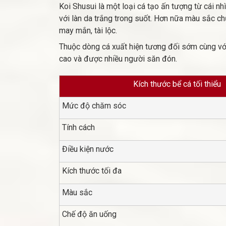
Koi Shusui là một loại cá tạo ấn tượng từ cái nh
với làn da trắng trong suốt. Hơn nữa màu sắc c
may mắn, tài lộc.
Thuộc dòng cá xuất hiện tương đối sớm cùng với s
cao và được nhiều người săn đón.
Kích thước bể cá tối thiểu
Mức độ chăm sóc
Tính cách
Điều kiện nước
Kích thước tối đa
Màu sắc
Chế độ ăn uống