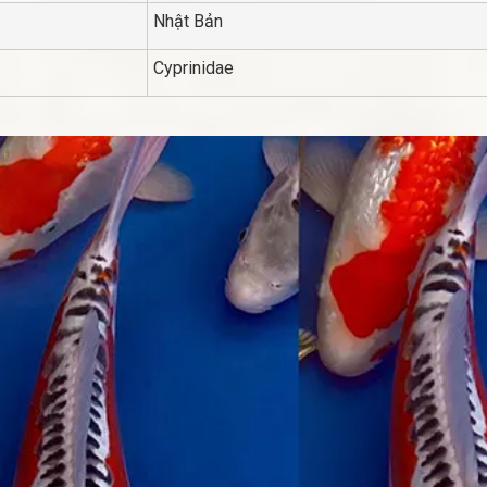
Nhật Bản
Cyprinidae