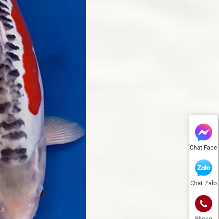
Chat Face
Chat Zalo
Phone