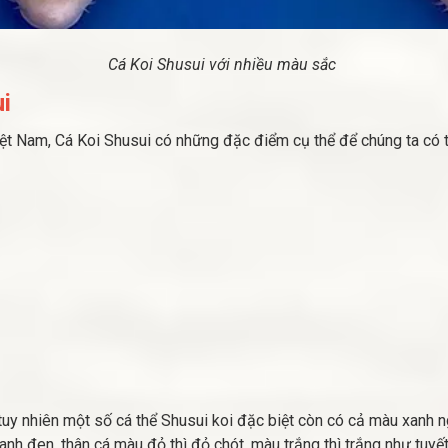
Cá Koi Shusui với nhiều màu sắc
i
Việt Nam, Cá Koi Shusui có những đặc điểm cụ thể để chúng ta có 
, tuy nhiên một số cá thể Shusui koi đặc biệt còn có cả màu xan
nh đen, thân cá màu đỏ thì đỏ chót, màu trắng thì trắng như tuyết