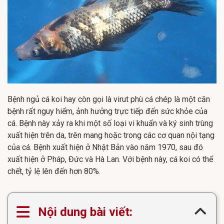
Bệnh ngủ cá koi hay còn gọi là virut phù cá chép là một căn
bệnh rất nguy hiểm, ảnh hưởng trực tiếp đến sức khỏe của
cá. Bệnh này xảy ra khi một số loại vi khuẩn và ký sinh trùng
xuất hiện trên da, trên mang hoặc trong các cơ quan nội tạng
của cá. Bệnh xuất hiện ở Nhật Bản vào năm 1970, sau đó
xuất hiện ở Pháp, Đức và Hà Lan. Với bệnh này, cá koi có thể
chết, tỷ lệ lên đến hơn 80%.
Nội dung bài viết: