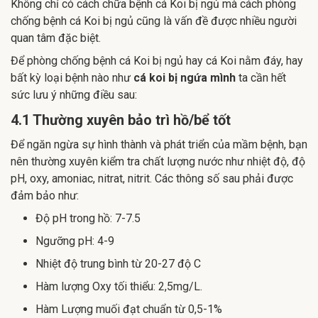
Không chỉ có cách chữa bệnh cá Koi bị ngủ mà cách phòng
chống bệnh cá Koi bị ngủ cũng là vấn đề được nhiều người
quan tâm đặc biệt.
Để phòng chống bệnh cá Koi bị ngủ hay cá Koi nằm đáy, hay
bất kỳ loại bệnh nào như
cá koi bị ngứa mình
ta cần hết
sức lưu ý những điều sau:
4.1 Thường xuyên bảo trì hồ/bể tốt
Để ngăn ngừa sự hình thành và phát triển của mầm bệnh, bạn
nên thường xuyên kiểm tra chất lượng nước như nhiệt độ, độ
pH, oxy, amoniac, nitrat, nitrit. Các thông số sau phải được
đảm bảo như:
Độ pH trong hồ: 7-7.5
Ngưỡng pH: 4-9
Nhiệt độ trung bình từ 20-27 độ C
Hàm lượng Oxy tối thiểu: 2,5mg/L.
Hàm Lượng muối đạt chuẩn từ 0,5-1%