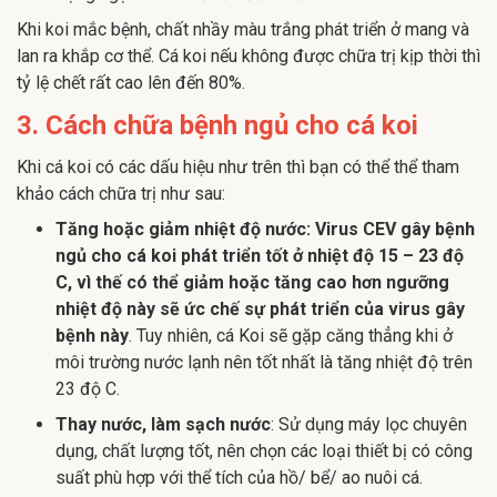
Khi koi mắc bệnh, chất nhầy màu trắng phát triển ở mang và
lan ra khắp cơ thể. Cá koi nếu không được chữa trị kịp thời thì
tỷ lệ chết rất cao lên đến 80%.
3. Cách chữa bệnh ngủ cho cá koi
Khi cá koi có các dấu hiệu như trên thì bạn có thể thể tham
khảo cách chữa trị như sau:
Tăng hoặc giảm nhiệt độ nước: Virus CEV gây bệnh
ngủ cho cá koi phát triển tốt ở nhiệt độ 15 – 23 độ
C, vì thế có thể giảm hoặc tăng cao hơn ngưỡng
nhiệt độ này sẽ ức chế sự phát triển của virus gây
bệnh này
. Tuy nhiên, cá Koi sẽ gặp căng thẳng khi ở
môi trường nước lạnh nên tốt nhất là tăng nhiệt độ trên
23 độ C.
Thay nước, làm sạch nước
: Sử dụng máy lọc chuyên
dụng, chất lượng tốt, nên chọn các loại thiết bị có công
suất phù hợp với thể tích của hồ/ bể/ ao nuôi cá.