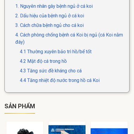
1. Nguyên nhân gây bệnh ngủ ở cá koi
2. Dấu hiệu của bệnh ngủ ở cá koi
3. Cách chữa bệnh ngủ cho cá koi
4. Cách phòng chống bệnh cá Koi bị ngủ (cá Koi nằm
đáy)
4.1 Thường xuyên bảo trì hồ/bể tốt
4.2 Mật độ cá trong hồ
4.3 Tăng sức đề kháng cho cá
4.4 Tăng nhiệt độ nước trong hồ cá Koi
SẢN PHẨM