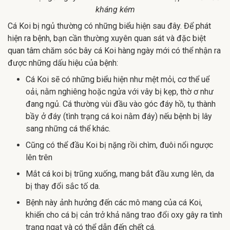
kháng kém
Cá Koi bị ngủ thường có những biểu hiện sau đây. Để phát
hiện ra bệnh, bạn cần thường xuyên quan sát và đặc biệt
quan tâm chăm sóc bây cá Koi hàng ngày mới có thể nhận ra
được những dấu hiệu của bệnh:
Cá Koi sẽ có những biểu hiện như mệt mỏi, cơ thể uể
oải, nằm nghiêng hoặc ngửa với vây bị kẹp, thờ ơ như
đang ngủ. Cá thường vùi đầu vào góc đáy hồ, tụ thành
bầy ở đáy (tình trạng cá koi nằm đáy) nếu bệnh bị lây
sang những cá thể khác.
Cũng có thể đầu Koi bị nặng rồi chìm, đuôi nổi ngược
lên trên
Mắt cá koi bị trũng xuống, mang bắt đầu xưng lên, da
bị thay đổi sắc tố da.
Bệnh này ảnh hưởng đến các mô mang của cá Koi,
khiến cho cá bị cản trở khả năng trao đổi oxy gây ra tình
trạng ngạt và có thể dẫn đến chết cá.