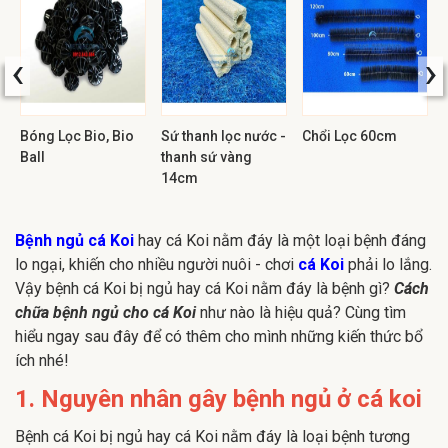
‹
›
Bóng Lọc Bio, Bio
Sứ thanh lọc nước -
Chổi Lọc 60cm
Ball
thanh sứ vàng
14cm
Bệnh ngủ cá Koi
hay cá Koi nằm đáy là một loại bệnh đáng
lo ngại, khiến cho nhiều người nuôi - chơi
cá Koi
phải lo lắng.
Vậy bệnh cá Koi bị ngủ hay cá Koi nằm đáy là bệnh gì?
Cách
chữa bệnh ngủ cho cá Koi
như nào là hiệu quả? Cùng tìm
hiểu ngay sau đây để có thêm cho mình những kiến thức bổ
ích nhé!
1. Nguyên nhân gây bệnh ngủ ở cá koi
Bệnh cá Koi bị ngủ hay cá Koi nằm đáy là loại bệnh tương