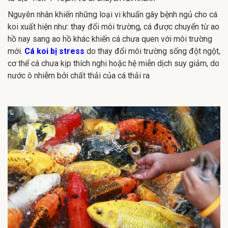
Nguyên nhân khiến những loại vi khuẩn gây bệnh ngủ cho cá
koi xuất hiện như: thay đổi môi trường, cá được chuyển từ ao
hồ nay sang ao hồ khác khiến cá chưa quen với môi trường
mới.
Cá koi bị stress
do thay đổi môi trường sống đột ngột,
cơ thể cá chưa kịp thích nghi hoặc hệ miễn dịch suy giảm, do
nước ô nhiễm bởi chất thải của cá thải ra