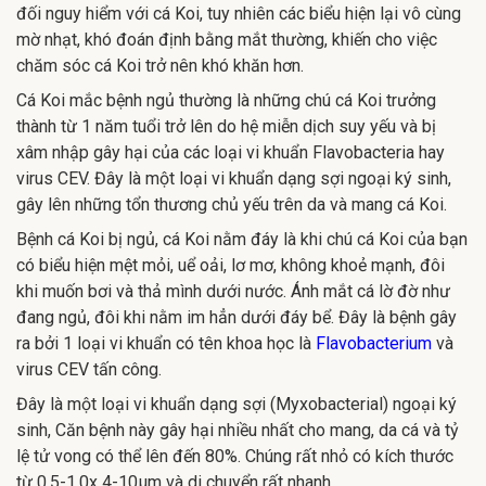
đối nguy hiểm với cá Koi, tuy nhiên các biểu hiện lại vô cùng
mờ nhạt, khó đoán định bằng mắt thường, khiến cho việc
chăm sóc cá Koi trở nên khó khăn hơn.
Cá Koi mắc bệnh ngủ thường là những chú cá Koi trưởng
thành từ 1 năm tuổi trở lên do hệ miễn dịch suy yếu và bị
xâm nhập gây hại của các loại vi khuẩn Flavobacteria hay
virus CEV. Đây là một loại vi khuẩn dạng sợi ngoại ký sinh,
gây lên những tổn thương chủ yếu trên da và mang cá Koi.
Bệnh cá Koi bị ngủ, cá Koi nằm đáy là khi chú cá Koi của bạn
có biểu hiện mệt mỏi, uể oải, lơ mơ, không khoẻ mạnh, đôi
khi muốn bơi và thả mình dưới nước. Ánh mắt cá lờ đờ như
đang ngủ, đôi khi nằm im hẳn dưới đáy bể. Đây là bệnh gây
ra bởi 1 loại vi khuẩn có tên khoa học là
Flavobacterium
và
virus CEV tấn công.
Đây là một loại vi khuẩn dạng sợi (Myxobacterial) ngoại ký
sinh, Căn bệnh này gây hại nhiều nhất cho mang, da cá và tỷ
lệ tử vong có thể lên đến 80%. Chúng rất nhỏ có kích thước
từ 0,5-1.0x 4-10µm và di chuyển rất nhanh