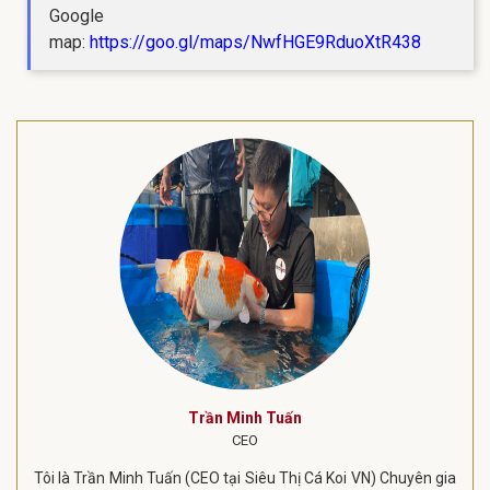
Google
map:
https://goo.gl/maps/NwfHGE9RduoXtR438
Trần Minh Tuấn
CEO
Tôi là Trần Minh Tuấn (CEO tại Siêu Thị Cá Koi VN) Chuyên gia