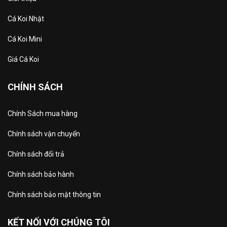
Cá Koi Nhật
Cá Koi Mini
Giá Cá Koi
CHÍNH SÁCH
Chính Sách mua hàng
Chính sách vận chuyển
Chính sách đổi trả
Chính sách bảo hành
Chính sách bảo mật thông tin
KẾT NỐI VỚI CHÚNG TÔI