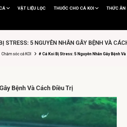
 CÁ
VẬT LIỆU LỌC
THUỐC CHO CÁ KOI
THỨC ĂN 
 BỊ STRESS: 5 NGUYÊN NHÂN GÂY BỆNH VÀ CÁCH
Chăm sóc cá KOI
# Cá Koi Bị Stress: 5 Nguyên Nhân Gây Bệnh Và 
 Gây Bệnh Và Cách Điều Trị