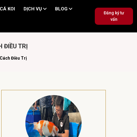
CÁ KOI
DỊCH VỤ
BLOG
Đăng ký tư
vấn
 ĐIỀU TRỊ
Cách Điều Trị