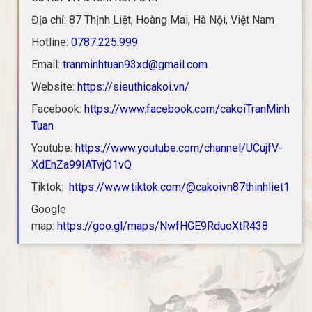
Địa chỉ: 87 Thịnh Liệt, Hoàng Mai, Hà Nội, Việt Nam
Hotline:
0787.225.999
Email:
tranminhtuan93xd@gmail.com
Website:
https://sieuthicakoi.vn/
Facebook:
https://www.facebook.com/cakoiTranMinh
Tuan
Youtube:
https://www.youtube.com/channel/UCujfV-
XdEnZa99IATvjO1vQ
Tiktok:
https://www.tiktok.com/@cakoivn87thinhliet1
Google
map:
https://goo.gl/maps/NwfHGE9RduoXtR438