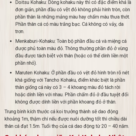
Doitsu Kohaku: Dòng kohaku này thì có đặc điểm khá là
đơn giản, phần đầu có vệt đỏ không phải hình tròn, còn
phần thân là những mảng màu hay chấm màu thưa thớt.
Phần thân cá có màu trắng bạc. Cá không có vảy, da
trơn.
Menkaburi-Kohaku: Toàn bộ phần đầu cá và miệng cá
được phủ toàn màu đỏ. Thông thường phần đỏ ở vùng
đầu được tách biệt với thân (hoặc có thể dính liền một
phần nhỏ).
Maruten Kohaku: Ở phần đầu có vệt đỏ hình tròn rõ nét
khá giống với Tancho Kohaku, điểm khác biệt là phần
thân giống cá này có 3 – 4 khoang màu đỏ tách rời
hoặc dính liền với nhau. Phần chấm đỏ ở đầu tuyệt đối
không được dính liền với phần khoang đỏ ở thân.
Trung bình kích thước cá koi trưởng thành sẽ dao động
khoảng 1m, thậm chí nếu được nuôi dưỡng tốt thì chiều dài
thân cá đạt 1.5m. Tuổi thọ của cá dao động từ 20 – 40 năm.