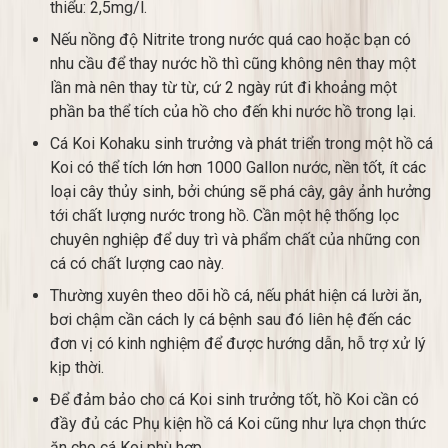
thiểu: 2,5mg/l.
Nếu nồng độ Nitrite trong nước quá cao hoặc bạn có
nhu cầu để thay nước hồ thì cũng không nên thay một
lần mà nên thay từ từ, cứ 2 ngày rút đi khoảng một
phần ba thể tích của hồ cho đến khi nước hồ trong lại.
Cá Koi Kohaku sinh trưởng và phát triển trong một hồ cá
Koi có thể tích lớn hơn 1000 Gallon nước, nền tốt, ít các
loại cây thủy sinh, bởi chúng sẽ phá cây, gây ảnh hưởng
tới chất lượng nước trong hồ. Cần một hệ thống lọc
chuyên nghiệp để duy trì và phẩm chất của những con
cá có chất lượng cao này.
Thường xuyên theo dõi hồ cá, nếu phát hiện cá lười ăn,
bơi chậm cần cách ly cá bệnh sau đó liên hệ đến các
đơn vị có kinh nghiệm để được hướng dẫn, hỗ trợ xử lý
kịp thời.
Để đảm bảo cho cá Koi sinh trưởng tốt, hồ Koi cần có
đầy đủ các Phụ kiện hồ cá Koi cũng như lựa chọn thức
ăn cho cá Koi phù hợp.