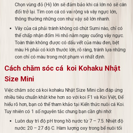
Chọn vùng đỏ (Hi) lớn sẽ đảm bảo khi cá lớn nó sẽ cân
đối trở lại. Tìm con cá có vai rộng và vây ngực lớn,
thông thường những con như vậy sẽ lớn nhanh.
Vây của cá phải tránh không có chút Sumi nào, chỉ có
thể chấp nhận đốm Hi nhỏ nằm ngay cuống vây ngực.
Toàn thân không được có dấu vết của màu đen, bệt
màu Hi phải có kích thước lớn, rõ ràng, tránh lựa những
con chỉ có màu trong một phạm vi nhất định.
Cách chăm sóc cá koi Kohaku Nhật
Size Mini
Việc chăm sóc cá koi kohaku Nhật Size Mini cần đáp ứng
nhiều tiêu chuẩn khắt khe hơn so với koi F1 và Koi Việt, Để
hiểu rõ hơn, bạn có thể tham khảo tại Kiến thức nuôi cá Koi.
Tuy nhiên có 1 số nguyên tắc chung bạn cần ghi nhớ:
Luôn duy trì độ pH trong hồ nước từ 7 – 7.5. Nhiệt độ
nước: 20 – 27 độ C. Hàm lượng oxy trong bể nuôi tối