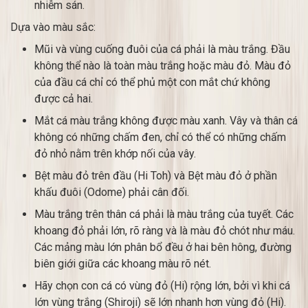
nhiễm sán.
Dựa vào màu sắc:
Mũi và vùng cuống đuôi của cá phải là màu trắng. Đầu
không thể nào là toàn màu trắng hoặc màu đỏ. Màu đỏ
của đầu cá chỉ có thể phủ một con mắt chứ không
được cả hai.
Mắt cá màu trắng không được màu xanh. Vây và thân cá
không có những chấm đen, chỉ có thể có những chấm
đỏ nhỏ nằm trên khớp nối của vây.
Bệt màu đỏ trên đầu (Hi Toh) và Bệt màu đỏ ở phần
khấu đuôi (Odome) phải cân đối.
Màu trắng trên thân cá phải là màu trắng của tuyết. Các
khoang đỏ phải lớn, rõ ràng và là màu đỏ chót như máu.
Các mảng màu lớn phân bổ đều ở hai bên hông, đường
biên giới giữa các khoang màu rõ nét.
Hãy chọn con cá có vùng đỏ (Hi) rộng lớn, bởi vì khi cá
lớn vùng trắng (Shiroji) sẽ lớn nhanh hơn vùng đỏ (Hi).