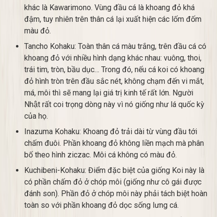
khác là Kawarimono. Vùng đầu cá là khoang đỏ khá
đậm, tuy nhiên trên thân cá lại xuất hiện các lốm đốm
màu đỏ.
Tancho Kohaku: Toàn thân cá màu trắng, trên đầu cá có
khoang đỏ với nhiều hình dạng khác nhau: vuông, thoi,
trái tim, tròn, bầu dục… Trong đó, nếu cá koi có khoang
đỏ hình tròn trên đầu sắc nét, không chạm đến vi mắt,
má, môi thì sẽ mang lại giá trị kinh tế rất lớn. Người
Nhật rất coi trọng dòng này vì nó giống như lá quốc kỳ
của họ.
Inazuma Kohaku: Khoang đỏ trải dài từ vùng đầu tới
chấm đuôi. Phần khoang đỏ không liền mạch mà phân
bố theo hình ziczac. Môi cá không có màu đỏ.
Kuchibeni-Kohaku: Điểm đặc biệt của giống Koi này là
có phần chấm đỏ ở chóp môi (giống như cô gái được
đánh son). Phần đỏ ở chóp môi này phải tách biệt hoàn
toàn so với phần khoang đỏ dọc sống lưng cá.