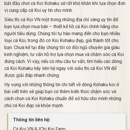
bắt đầu chơi cá Koi Kohaku sẽ rất khó khăn khi lựa chọn đơn
vị cung cấp cá Koi uy tín cho mình.
Siêu thị cá Koi VN một trong những địa chỉ vàng uy tín để
bạn lựa chọn mua bán – thiết kế hồ cá Koi chính hãng cho
người tiêu dùng. Chúng tôi tự hào mang đến cho bạn nhiều
loại cá Koi, trong đó có Koi Kohaku đẹp, giá thành tốt cho
bạn. Chưa kể tại đây chúng tôi có đội ngũ chuyên gia giàu
kinh nghiệm, tư vấn hỗ trợ lựa chọn mua và chăm sóc cá Koi
đúng cách. Vì vậy, nếu có nhu cầu tư vấn, tìm hiểu các dòng
cá Koi Kohaku hãy liên hệ ngay với siêu thị cá Koi VN để
được giải đáp nhanh chóng.
Hy vọng với những thông tin chi tiết về dòng Kohaku koi ở
bài viết trên sẽ giúp bạn có thêm kiến thức chăm sóc và
cách chọn cá Koi Kohaku chuẩn để sở hữu cho mình những
chú cá Koi đẹp và khỏe mạnh.
Thông tin liên hệ:
Cá Koi VN & IChi Koi Farm