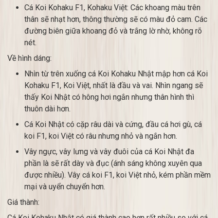
Cá Koi Kohaku F1, Kohaku Việt: Các khoang màu trên
thân sẽ nhạt hơn, thông thường sẽ có màu đỏ cam. Các
đường biên giữa khoang đỏ và trắng lờ nhờ, không rõ
nét.
Về hình dáng:
Nhìn từ trên xuống cá Koi Kohaku Nhật mập hơn cá Koi
Kohaku F1, Koi Việt, nhất là đầu và vai. Nhìn ngang sẽ
thấy Koi Nhật có hông hơi ngắn nhưng thân hình thì
thuôn dài hơn.
Cá Koi Nhật có cặp râu dài và cứng, đầu cá hơi gù, cá
koi F1, koi Việt có râu nhưng nhỏ và ngắn hơn.
Vây ngực, vây lưng và vây đuôi của cá Koi Nhật đa
phần là sẽ rất dày và đục (ánh sáng không xuyên qua
được nhiều). Vây cá koi F1, koi Việt nhỏ, kém phần mềm
mại và uyển chuyển hơn.
Giá thành:
Cá Koi Kohaku Nhật có giá thành cao hơn rất nhiều so với cá