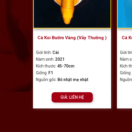
Cá Koi Bướm Vàng (Vảy Thường )
Cá K
Giới tính:
Cái
Giới tí
Năm sinh:
2021
Năm s
Kích thước:
45-70cm
Kích t
Giống:
F1
Giống
Nguồn gốc:
Bố nhật mẹ nhật
Nguồn
GIÁ: LIÊN HỆ