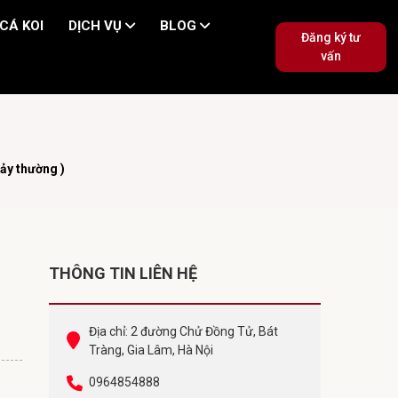
CÁ KOI
DỊCH VỤ
BLOG
Đăng ký tư
vấn
ảy thường )
THÔNG TIN LIÊN HỆ
Địa chỉ: 2 đường Chử Đồng Tử, Bát
Tràng, Gia Lâm, Hà Nội
0964854888