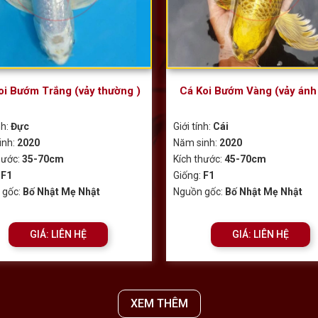
oi Bướm Trắng (vảy thường )
Cá Koi Bướm Vàng (vảy ánh
nh:
Đực
Giới tính:
Cái
inh:
2020
Năm sinh:
2020
hước:
35-70cm
Kích thước:
45-70cm
:
F1
Giống:
F1
 gốc:
Bố Nhật Mẹ Nhật
Nguồn gốc:
Bố Nhật Mẹ Nhật
GIÁ: LIÊN HỆ
GIÁ: LIÊN HỆ
XEM THÊM