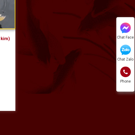
Chat Face
 kim)
Chat Zalo
Phone