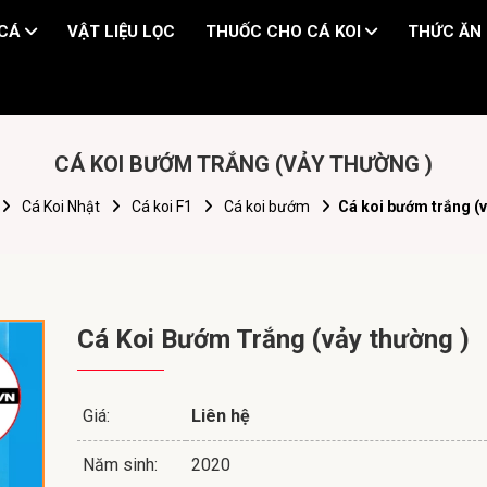
 CÁ
VẬT LIỆU LỌC
THUỐC CHO CÁ KOI
THỨC ĂN 
CÁ KOI BƯỚM TRẮNG (VẢY THƯỜNG )
Cá Koi Nhật
Cá koi F1
Cá koi bướm
Cá koi bướm trắng (v
Cá Koi Bướm Trắng (vảy thường )
Giá:
Liên hệ
Năm sinh:
2020