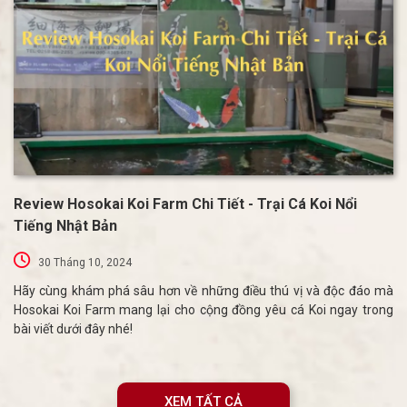
Review Hosokai Koi Farm Chi Tiết - Trại Cá Koi Nổi
Tiếng Nhật Bản
30 Tháng 10, 2024
Hãy cùng khám phá sâu hơn về những điều thú vị và độc đáo mà
Hosokai Koi Farm mang lại cho cộng đồng yêu cá Koi ngay trong
bài viết dưới đây nhé!
XEM TẤT CẢ