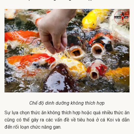
Chế độ dinh dưỡng không thích hợp
Sự lựa chọn thức ăn không thích hợp hoặc quá nhiều thức ăn
cũng có thể gây ra các vấn đề về tiêu hoá ở cá Koi và dẫn
đến rối loạn chức năng gan.