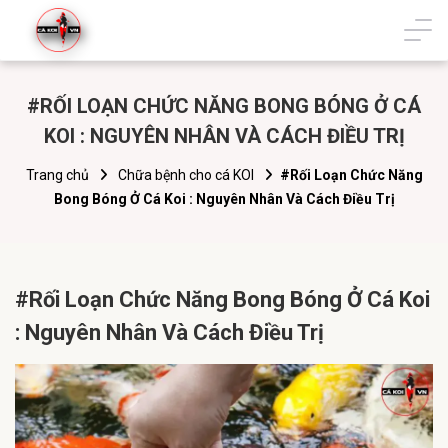
#RỐI LOẠN CHỨC NĂNG BONG BÓNG Ở CÁ
KOI : NGUYÊN NHÂN VÀ CÁCH ĐIỀU TRỊ
Trang chủ
Chữa bệnh cho cá KOI
#Rối Loạn Chức Năng
Bong Bóng Ở Cá Koi : Nguyên Nhân Và Cách Điều Trị
#Rối Loạn Chức Năng Bong Bóng Ở Cá Koi
: Nguyên Nhân Và Cách Điều Trị