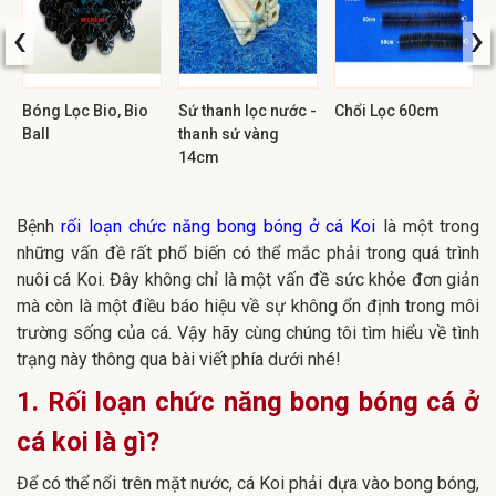
‹
›
Bóng Lọc Bio, Bio
Sứ thanh lọc nước -
Chổi Lọc 60cm
Ball
thanh sứ vàng
14cm
Bệnh
rối loạn chức năng bong bóng ở cá Koi
là một trong
những vấn đề rất phổ biến có thể mắc phải trong quá trình
nuôi cá Koi. Đây không chỉ là một vấn đề sức khỏe đơn giản
mà còn là một điều báo hiệu về sự không ổn định trong môi
trường sống của cá. Vậy hãy cùng chúng tôi tìm hiểu về tình
trạng này thông qua bài viết phía dưới nhé!
1. Rối loạn chức năng bong bóng cá ở
cá koi là gì?
Để có thể nổi trên mặt nước, cá Koi phải dựa vào bong bóng,