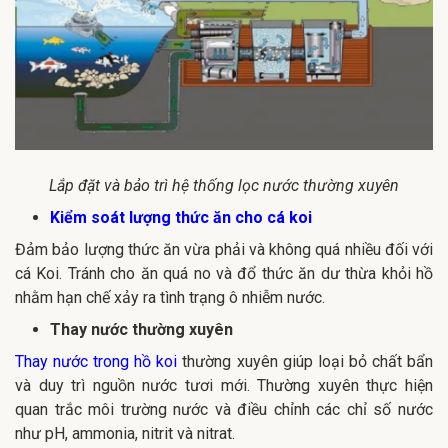
Lắp đặt và bảo trì hệ thống lọc nước thường xuyên
Kiểm soát lượng thức ăn cho cá koi
Đảm bảo lượng thức ăn vừa phải và không quá nhiều đối với
cá Koi. Tránh cho ăn quá no và đổ thức ăn dư thừa khỏi hồ
nhằm hạn chế xảy ra tình trạng ô nhiễm nước.
Thay nước thường xuyên
Thay nước trong hồ koi
thường xuyên giúp loại bỏ chất bẩn
và duy trì nguồn nước tươi mới. Thường xuyên thực hiện
quan trắc môi trường nước và điều chỉnh các chỉ số nước
như pH, ammonia, nitrit và nitrat.