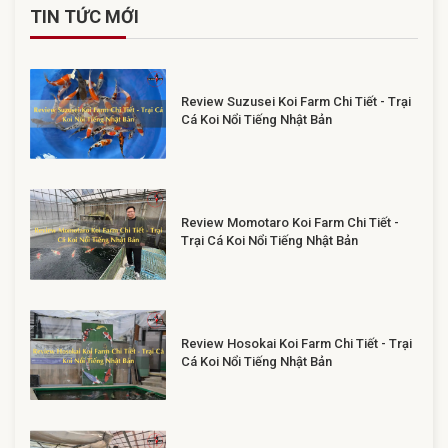
TIN TỨC MỚI
Review Suzusei Koi Farm Chi Tiết - Trại
Cá Koi Nổi Tiếng Nhật Bản
Review Momotaro Koi Farm Chi Tiết -
Trại Cá Koi Nổi Tiếng Nhật Bản
Review Hosokai Koi Farm Chi Tiết - Trại
Cá Koi Nổi Tiếng Nhật Bản