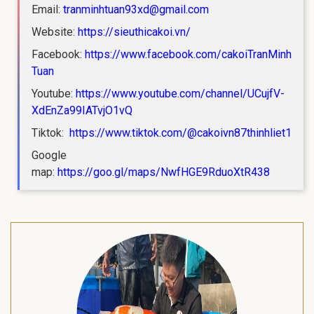
Email:
tranminhtuan93xd@gmail.com
Website:
https://sieuthicakoi.vn/
Facebook:
https://www.facebook.com/cakoiTranMinh
Tuan
Youtube:
https://www.youtube.com/channel/UCujfV-
XdEnZa99IATvjO1vQ
Tiktok:
https://www.tiktok.com/@cakoivn87thinhliet1
Google
map:
https://goo.gl/maps/NwfHGE9RduoXtR438