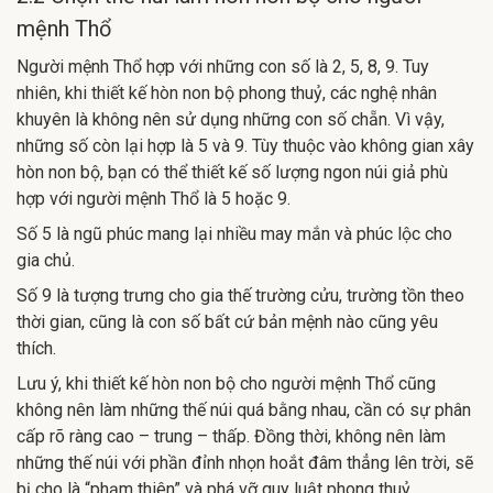
mệnh Thổ
Người mệnh Thổ hợp với những con số là 2, 5, 8, 9. Tuy
nhiên, khi thiết kế hòn non bộ phong thuỷ, các nghệ nhân
khuyên là không nên sử dụng những con số chẵn. Vì vậy,
những số còn lại hợp là 5 và 9. Tùy thuộc vào không gian xây
hòn non bộ, bạn có thể thiết kế số lượng ngon núi giả phù
hợp với người mệnh Thổ là 5 hoặc 9.
Số 5 là ngũ phúc mang lại nhiều may mắn và phúc lộc cho
gia chủ.
Số 9 là tượng trưng cho gia thế trường cửu, trường tồn theo
thời gian, cũng là con số bất cứ bản mệnh nào cũng yêu
thích.
Lưu ý, khi thiết kế hòn non bộ cho người mệnh Thổ cũng
không nên làm những thế núi quá bằng nhau, cần có sự phân
cấp rõ ràng cao – trung – thấp. Đồng thời, không nên làm
những thế núi với phần đỉnh nhọn hoắt đâm thẳng lên trời, sẽ
bị cho là “phạm thiên” và phá vỡ quy luật phong thuỷ.