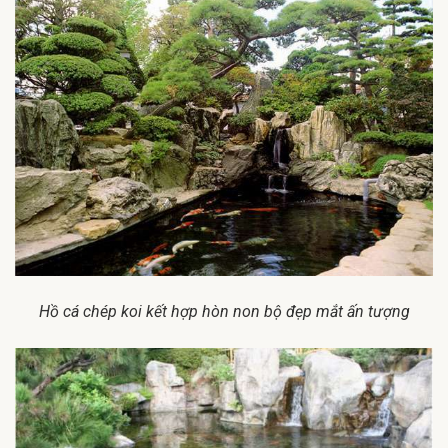
Hồ cá chép koi kết hợp hòn non bộ đẹp mắt ấn tượng