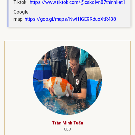
Tiktok:
https://www.tiktok.com/@cakoivn87thinhliet1
Google
map:
https://goo.gl/maps/NwfHGE9RduoXtR438
Trần Minh Tuấn
CEO