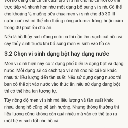
Với hồ đang thả cá thì cách tạo vi sinh cho hồ cá Koi có thể
trực tiếp và nhanh hơn như một dạng bổ sung vi sinh. Có thể
cho khoảng ½ muỗng sữa chua men vi sinh cho độ 30 lít
nước nuôi và có thể cho thẳng cùng artemia, trùng, hoặc cám
trong 30 phút rồi cho ăn.
Nếu là hồ thủy sinh đang nuôi cá thì cần làm sạch cát nền và
cây thủy sinh trước khi bổ sung men vi sinh vào hồ cá.
3.2 Chọn vi sinh dạng bột hay dạng nước
Men vi sinh hiện nay có 2 dạng phổ biến là dạng bột và dạng
nước. Mỗi dạng sẽ có cách tạo vi sinh cho hồ cá koi khác
nhau từ liều lượng đến tần suất. Nếu sử dụng dạng nước thì
bạn có thể xịt vào nước vào thức ăn, nếu sử dụng dạng bột
thì có thể hòa tan tương tự.
Tùy nồng độ men vi sinh mà liều lượng và tần suất khác
nhau, dạng hồ cũng sẽ ảnh hưởng. Nhưng thông thường thì
liều lượng cũng không cần quá nhiều mà vẫn có thể tạo ra
một hệ vi sinh tốt cho hồ cá.