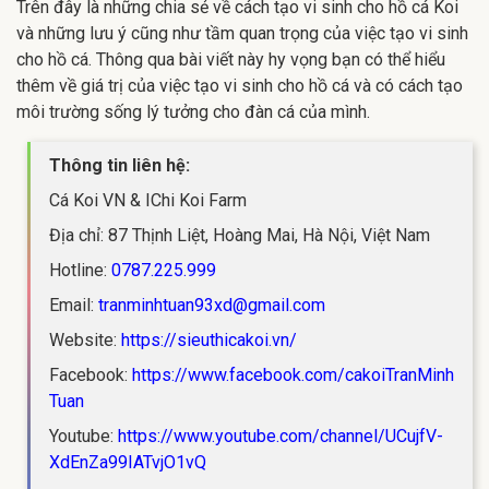
Trên đây là những chia sẻ về cách tạo vi sinh cho hồ cá Koi
và những lưu ý cũng như tầm quan trọng của việc tạo vi sinh
cho hồ cá. Thông qua bài viết này hy vọng bạn có thể hiểu
thêm về giá trị của việc tạo vi sinh cho hồ cá và có cách tạo
môi trường sống lý tưởng cho đàn cá của mình.
Thông tin liên hệ:
Cá Koi VN & IChi Koi Farm
Địa chỉ: 87 Thịnh Liệt, Hoàng Mai, Hà Nội, Việt Nam
Hotline:
0787.225.999
Email:
tranminhtuan93xd@gmail.com
Website:
https://sieuthicakoi.vn/
Facebook:
https://www.facebook.com/cakoiTranMinh
Tuan
Youtube:
https://www.youtube.com/channel/UCujfV-
XdEnZa99IATvjO1vQ