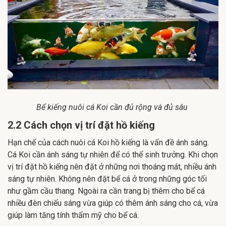
Bể kiếng nuôi cá Koi cần đủ rộng và đủ sâu
2.2 Cách chọn vị trí đặt hồ kiếng
Hạn chế của cách nuôi cá Koi hồ kiếng là vấn đề ánh sáng.
Cá Koi cần ánh sáng tự nhiên để có thể sinh trưởng. Khi chọn
vị trí đặt hồ kiếng nên đặt ở những nơi thoáng mát, nhiều ánh
sáng tự nhiên. Không nên đặt bể cá ở trong những góc tối
như gầm cầu thang. Ngoài ra cần trang bị thêm cho bể cá
nhiều đèn chiếu sáng vừa giúp có thêm ánh sáng cho cá, vừa
giúp làm tăng tính thẩm mỹ cho bể cá.