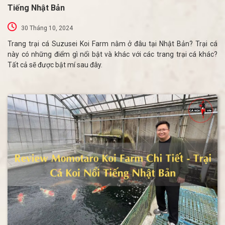
Tiếng Nhật Bản
30 Tháng 10, 2024
Trang trại cá Suzusei Koi Farm nằm ở đâu tại Nhật Bản? Trại cá
này có những điểm gì nổi bật và khác với các trang trại cá khác?
Tất cả sẽ được bật mí sau đây.