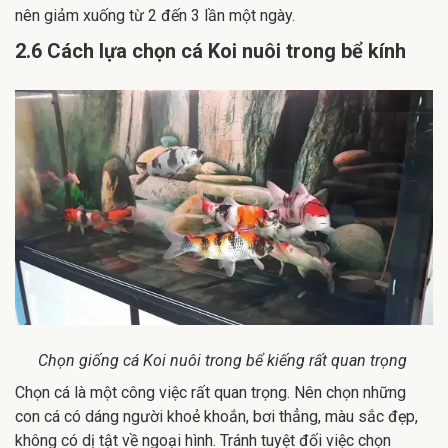
nên giảm xuống từ 2 đến 3 lần một ngày.
2.6 Cách lựa chọn cá Koi nuôi trong bể kính
Chọn giống cá Koi nuôi trong bể kiếng rất quan trọng
Chọn cá là một công việc rất quan trọng. Nên chọn những
con cá có dáng người khoẻ khoắn, bơi thẳng, màu sắc đẹp,
không có dị tật về ngoại hình. Tránh tuyệt đối việc chọn