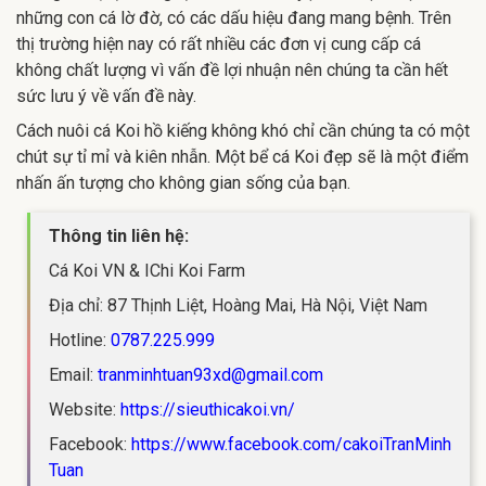
những con cá lờ đờ, có các dấu hiệu đang mang bệnh. Trên
thị trường hiện nay có rất nhiều các đơn vị cung cấp cá
không chất lượng vì vấn đề lợi nhuận nên chúng ta cần hết
sức lưu ý về vấn đề này.
Cách nuôi cá Koi hồ kiếng không khó chỉ cần chúng ta có một
chút sự tỉ mỉ và kiên nhẫn. Một bể cá Koi đẹp sẽ là một điểm
nhấn ấn tượng cho không gian sống của bạn.
Thông tin liên hệ:
Cá Koi VN & IChi Koi Farm
Địa chỉ: 87 Thịnh Liệt, Hoàng Mai, Hà Nội, Việt Nam
Hotline:
0787.225.999
Email:
tranminhtuan93xd@gmail.com
Website:
https://sieuthicakoi.vn/
Facebook:
https://www.facebook.com/cakoiTranMinh
Tuan