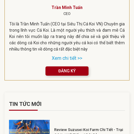
Trần Minh Tuấn
CEO
Tôi là Trần Minh Tuấn (CEO tại Siêu Thị Cá Koi VN) Chuyên gia
trong lĩnh vực Cá Koi. Là một người yêu thích và đam mê Cá
Koi nên tôi muốn lập ra trang này để chia sẻ và giới thiệu về
các dòng cá Koi cho những người yêu cá koi có thể biết thêm
nhiều thông tin về dòng cá rất đặc biệt này
Xem chi tiết >>
ĐĂNG KÝ
TIN TỨC MỚI
Review Suzusei Koi Farm Chi Tiết - Trại