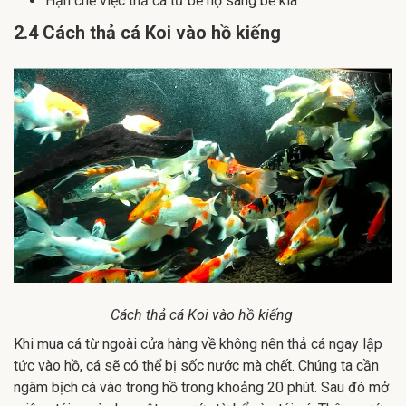
Hạn chế việc thả cá từ bể nọ sang bể kia
2.4 Cách thả cá Koi vào hồ kiếng
Cách thả cá Koi vào hồ kiếng
Khi mua cá từ ngoài cửa hàng về không nên thả cá ngay lập
tức vào hồ, cá sẽ có thể bị sốc nước mà chết. Chúng ta cần
ngâm bịch cá vào trong hồ trong khoảng 20 phút. Sau đó mở