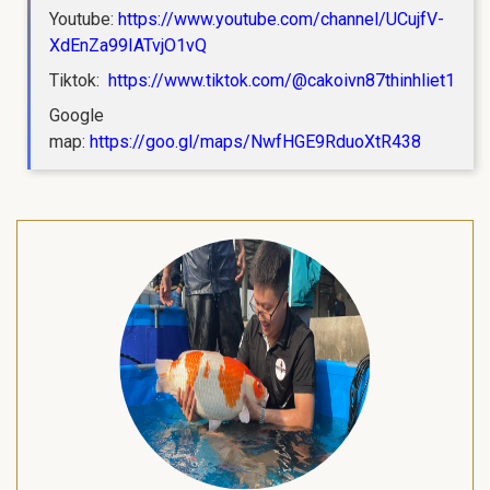
Youtube:
https://www.youtube.com/channel/UCujfV-
XdEnZa99IATvjO1vQ
Tiktok:
https://www.tiktok.com/@cakoivn87thinhliet1
Google
map:
https://goo.gl/maps/NwfHGE9RduoXtR438