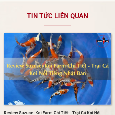
TIN TỨC LIÊN QUAN
Review Suzusei Koi Farm Chi Tiết - Trại Cá Koi Nổi