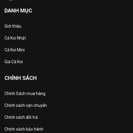
DANH MỤC
Giới thiệu
Cá Koi Nhật
Cá Koi Mini
Giá Cá Koi
CHÍNH SÁCH
Chính Sách mua hàng
Chính sách vận chuyển
Chính sách đổi trả
Chính sách bảo hành