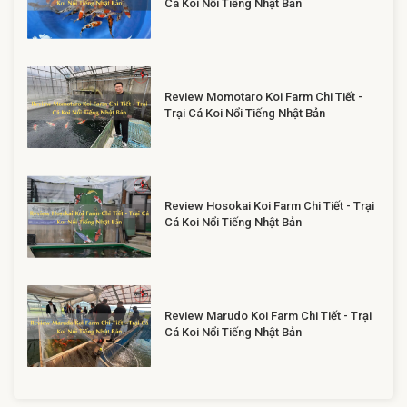
Cá Koi Nổi Tiếng Nhật Bản
Review Momotaro Koi Farm Chi Tiết -
Trại Cá Koi Nổi Tiếng Nhật Bản
Review Hosokai Koi Farm Chi Tiết - Trại
Cá Koi Nổi Tiếng Nhật Bản
Review Marudo Koi Farm Chi Tiết - Trại
Cá Koi Nổi Tiếng Nhật Bản