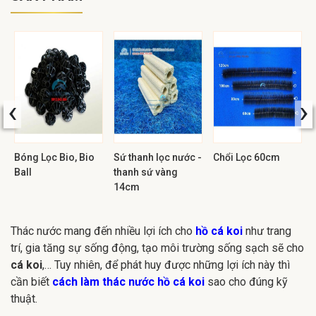
‹
›
Bóng Lọc Bio, Bio
Sứ thanh lọc nước -
Chổi Lọc 60cm
Ball
thanh sứ vàng
14cm
Thác nước mang đến nhiều lợi ích cho
hồ cá koi
như trang
trí, gia tăng sự sống động, tạo môi trường sống sạch sẽ cho
cá koi
,… Tuy nhiên, để phát huy được những lợi ích này thì
cần biết
cách làm thác nước hồ cá koi
sao cho đúng kỹ
thuật.