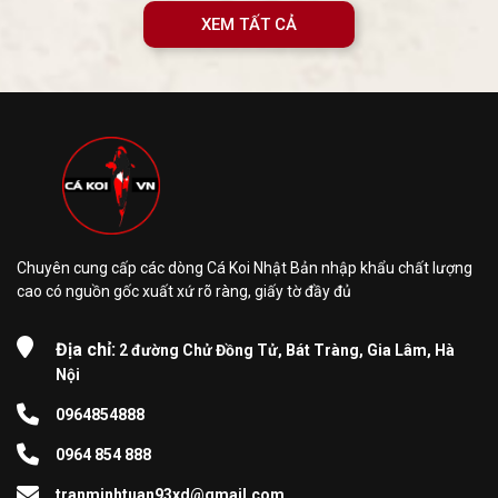
XEM TẤT CẢ
Chuyên cung cấp các dòng Cá Koi Nhật Bản nhập khẩu chất lượng
cao có nguồn gốc xuất xứ rõ ràng, giấy tờ đầy đủ
Địa chỉ:
2 đường Chử Đồng Tử, Bát Tràng, Gia Lâm, Hà
Nội
0964854888
0964 854 888
tranminhtuan93xd@gmail.com