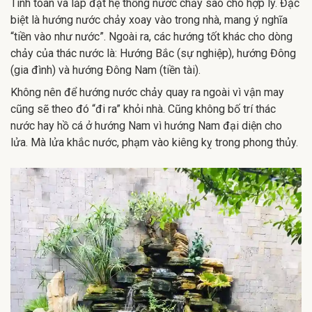
Tính toán và lắp đặt hệ thống nước chảy sao cho hợp lý. Đặc
biệt là hướng nước chảy xoay vào trong nhà, mang ý nghĩa
“tiền vào như nước”. Ngoài ra, các hướng tốt khác cho dòng
chảy của thác nước là: Hướng Bắc (sự nghiệp), hướng Đông
(gia đình) và hướng Đông Nam (tiền tài).
Không nên để hướng nước chảy quay ra ngoài vì vận may
cũng sẽ theo đó “đi ra” khỏi nhà. Cũng không bố trí thác
nước hay hồ cá ở hướng Nam vì hướng Nam đại diện cho
lửa. Mà lửa khắc nước, phạm vào kiêng kỵ trong phong thủy.