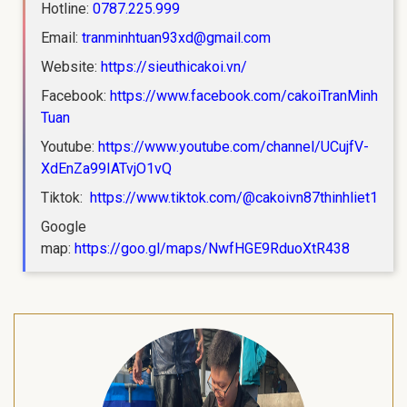
Hotline:
0787.225.999
Email:
tranminhtuan93xd@gmail.com
Website:
https://sieuthicakoi.vn/
Facebook:
https://www.facebook.com/cakoiTranMinh
Tuan
Youtube:
https://www.youtube.com/channel/UCujfV-
XdEnZa99IATvjO1vQ
Tiktok:
https://www.tiktok.com/@cakoivn87thinhliet1
Google
map:
https://goo.gl/maps/NwfHGE9RduoXtR438