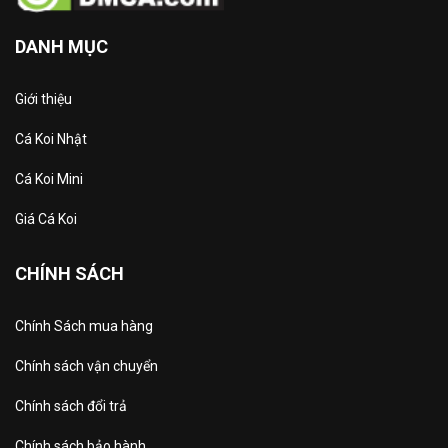
DANH MỤC
Giới thiệu
Cá Koi Nhật
Cá Koi Mini
Giá Cá Koi
CHÍNH SÁCH
Chính Sách mua hàng
Chính sách vận chuyển
Chính sách đổi trả
Chính sách bảo hành