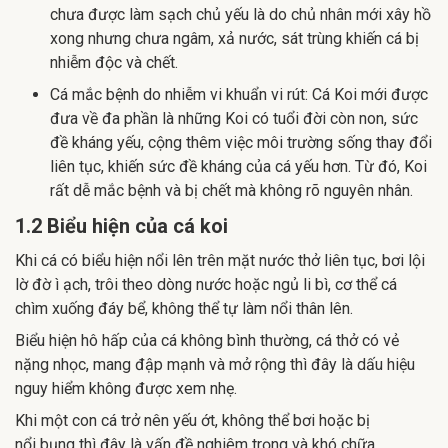
chưa được làm sạch chủ yếu là do chủ nhân mới xây hồ
xong nhưng chưa ngâm, xả nước, sát trùng khiến cá bị
nhiễm độc và chết.
Cá mắc bệnh do nhiễm vi khuẩn vi rút: Cá Koi mới được
đưa về đa phần là những Koi có tuổi đời còn non, sức
đề kháng yếu, cộng thêm việc môi trường sống thay đổi
liên tục, khiến sức đề kháng của cá yếu hơn. Từ đó, Koi
rất dễ mắc bệnh và bị chết mà không rõ nguyên nhân.
1.2 Biểu hiện của cá koi
Khi cá có biểu hiện nổi lên trên mặt nước thở liên tục, bơi lội
lờ đờ ì ạch, trôi theo dòng nước hoặc ngủ li bì, cơ thể cá
chìm xuống đáy bể, không thể tự làm nổi thân lên.
Biểu hiện hô hấp của cá không bình thường, cá thở có vẻ
nặng nhọc, mang đập mạnh và mở rộng thì đây là dấu hiệu
nguy hiểm không được xem nhẹ.
Khi một con cá trở nên yếu ớt, không thể bơi hoặc bị
nổi bụng thì đây là vấn đề nghiêm trọng và khó chữa.