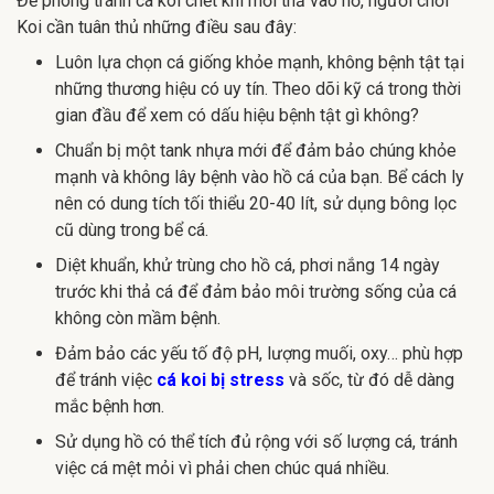
Để phòng tránh cá koi chết khi mới thả vào hồ, người chơi
Koi cần tuân thủ những điều sau đây:
Luôn lựa chọn cá giống khỏe mạnh, không bệnh tật tại
những thương hiệu có uy tín. Theo dõi kỹ cá trong thời
gian đầu để xem có dấu hiệu bệnh tật gì không?
Chuẩn bị một tank nhựa mới để đảm bảo chúng khỏe
mạnh và không lây bệnh vào hồ cá của bạn. Bể cách ly
nên có dung tích tối thiểu 20-40 lít, sử dụng bông lọc
cũ dùng trong bể cá.
Diệt khuẩn, khử trùng cho hồ cá, phơi nắng 14 ngày
trước khi thả cá để đảm bảo môi trường sống của cá
không còn mầm bệnh.
Đảm bảo các yếu tố độ pH, lượng muối, oxy… phù hợp
để tránh việc
cá koi bị stress
và sốc, từ đó dễ dàng
mắc bệnh hơn.
Sử dụng hồ có thể tích đủ rộng với số lượng cá, tránh
việc cá mệt mỏi vì phải chen chúc quá nhiều.