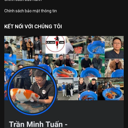
Chính sách bảo mật thông tin
KẾT NỐI VỚI CHÚNG TÔI