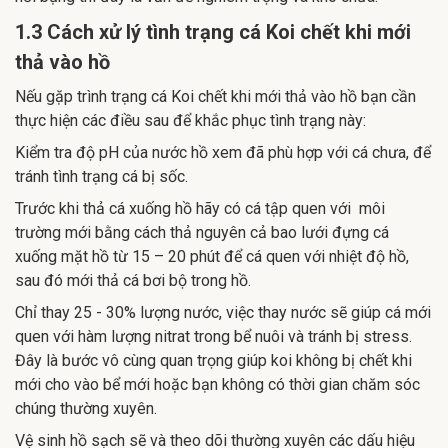
1.3 Cách xử lý tình trạng cá Koi chết khi mới
thả vào hồ
Nếu gặp trình trạng cá Koi chết khi mới thả vào hồ bạn cần
thực hiện các điều sau để khắc phục tình trạng này:
Kiểm tra độ pH của nước hồ xem đã phù hợp với cá chưa, để
tránh tình trạng cá bị sốc.
Trước khi thả cá xuống hồ hãy có cá tập quen với môi
trường mới bằng cách thả nguyên cả bao lưới đựng cá
xuống mặt hồ từ 15 – 20 phút để cá quen với nhiệt độ hồ,
sau đó mới thả cá bơi bộ trong hồ.
Chỉ thay 25 - 30% lượng nước, việc thay nước sẽ giúp cá mới
quen với hàm lượng nitrat trong bể nuôi và tránh bị stress.
Đây là bước vô cùng quan trọng giúp koi không bị chết khi
mới cho vào bể mới hoặc bạn không có thời gian chăm sóc
chúng thường xuyên.
Vệ sinh hồ sạch sẽ và theo dõi thường xuyên các dấu hiệu