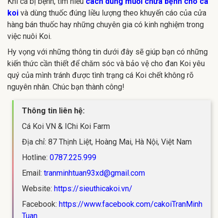
Khi cá bị bệnh, tìm hiểu
cách dùng muối chữa bệnh cho cá
koi
và dùng thuốc đúng liều lượng theo khuyến cáo của cửa
hàng bán thuốc hay những chuyên gia có kinh nghiệm trong
việc nuôi Koi.
Hy vọng với những thông tin dưới đây sẽ giúp bạn có những
kiến thức cần thiết để chăm sóc và bảo vệ cho đan Koi yêu
quý của mình tránh được tình trạng cá Koi chết không rõ
nguyên nhân. Chúc bạn thành công!
Thông tin liên hệ:
Cá Koi VN & IChi Koi Farm
Địa chỉ: 87 Thịnh Liệt, Hoàng Mai, Hà Nội, Việt Nam
Hotline:
0787.225.999
Email:
tranminhtuan93xd@gmail.com
Website:
https://sieuthicakoi.vn/
Facebook:
https://www.facebook.com/cakoiTranMinh
Tuan