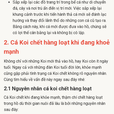
Sắp xếp lại các đồ trang trí trong bể cá như di chuyển
đá, cây và nơi trú ẩn đến vị trí mới. Việc sắp xếp lại
khung cảnh trước khi tiến hành thả cá mới sẽ đánh lạc
hướng và thay đổi lãnh thổ do những con cá cũ tạo ra.
Bằng cách này, khi cá mới được đưa vào hồ, chúng sẽ
có lợi thế cân bằng lại và không bị cô lập.
2. Cá Koi chết hàng loạt khi đang khoẻ
mạnh
Không chỉ với những Koi mới thả vào hồ, hay Koi còn ít ngày
tuổi. Ngay cả với những đàn Koi tuổi đời lớn, khỏe mạnh
cũng gặp phải tình trạng cá Koi chết không rõ nguyên nhân.
Cùng tìm hiểu về vấn đề này ngay sau đây nhé:
2.1
Nguyên nhân cá koi chết hàng loạt
Cá Koi chết khi đang khỏe mạnh, thậm chí chết hàng loạt
trong hồ dù thời gian nuôi đã lâu là bởi những nguyên nhân
sau đây: