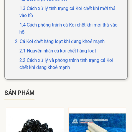
1.3 Cách xử lý tình trạng cá Koi chết khi mới thả
vào hồ
1.4 Cách phòng tránh cá Koi chết khi mới thả vào
hồ
2. Cá Koi chết hàng loạt khi đang khoẻ mạnh
2.1 Nguyên nhân cá koi chết hàng loạt
2.2 Cách xử lý và phòng tránh tình trạng cá Koi
chết khi đang khoẻ mạnh
SẢN PHẨM