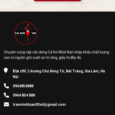
Chuyên cung cấp các dòng Cá Koi Nhật Bản nhập khẩu chất lượng
cao có nguồn gốc xuất xứ rõ ràng, giấy tờ đầy đủ
Địa chỉ:
2 đường Chử Đồng Tử, Bát Tràng, Gia Lâm, Hà
Nội
0964854888
0964 854 888
tranminhtuan93xd@gmail.com