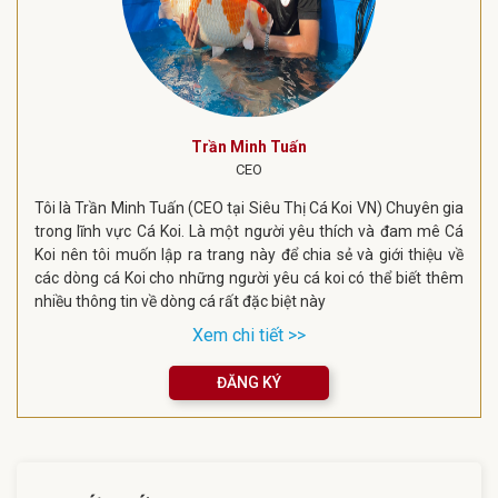
Trần Minh Tuấn
CEO
Tôi là Trần Minh Tuấn (CEO tại Siêu Thị Cá Koi VN) Chuyên gia
trong lĩnh vực Cá Koi. Là một người yêu thích và đam mê Cá
Koi nên tôi muốn lập ra trang này để chia sẻ và giới thiệu về
các dòng cá Koi cho những người yêu cá koi có thể biết thêm
nhiều thông tin về dòng cá rất đặc biệt này
Xem chi tiết >>
ĐĂNG KÝ