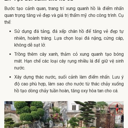
Bước tạo cảnh quan, trang trí xung quanh hồ là điểm nhấn
quan trọng tăng vẻ đẹp và giá trị thẩm mỹ cho công trình. Cụ
thể:
Sử dụng đá tảng, đá xếp chân hồ để tăng vẻ đẹp tự
nhiên, hoành tráng. Lựa chọn loại đá nặng, cứng cáp,
không dễ sạt lở.
Trồng thêm cây xanh, thảm cỏ xung quanh tạo bóng
mát. Hạn chế các loại cây rụng nhiều lá để giữ vệ sinh
nước.
Xây dựng thác nước, suối cảnh làm điểm nhấn. Lưu ý
độ cao phù hợp, làm sao cho nước từ thác chảy xuống
hồ tạo dòng chảy tuần hoàn, tăng oxy hòa tan cho cá.