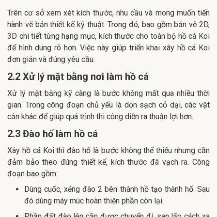
Trên cơ sở xem xét kích thước, nhu cầu và mong muốn tiến
hành vẽ bản thiết kế kỹ thuật. Trong đó, bao gồm bản vẽ 2D,
3D chi tiết từng hạng mục, kích thước cho toàn bộ hồ cá Koi
để hình dung rõ hơn. Việc này giúp triển khai xây hồ cá Koi
đơn giản và đúng yêu cầu.
2.2 Xử lý mặt bằng nơi làm hồ cá
Xử lý mặt bằng kỹ càng là bước không mất qua nhiều thời
gian. Trong công đoạn chủ yếu là dọn sạch cỏ dại, các vật
cản khác để giúp quá trình thi công diễn ra thuận lợi hơn.
2.3 Đào hố làm hồ cá
Xây hồ cá Koi thì đào hố là bước không thể thiếu nhưng cần
đảm bảo theo đúng thiết kế, kích thước đã vạch ra. Công
đoạn bao gồm:
Dùng cuốc, xẻng đào 2 bên thành hồ tạo thành hố. Sau
đó dùng máy múc hoàn thiện phần còn lại.
Phần đất đào lên cần được chuyển đi, san lấp cách xa