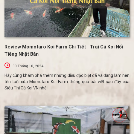
Review Momotaro Koi Farm Chi Tiết - Trại Cá Koi Nổi
Tiếng Nhật Bản
30 Tháng 10, 2024
Hãy cùng khám phá thêm những điều đặc biệt đã và đang làm nên
tên tuổi của Momotaro Koi Farm thông qua bài viết sau đây của
Siêu Thị Cá Koi VN nhé!