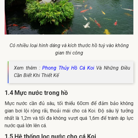
Có nhiều loại hình dáng và kích thước hồ tuỳ vào không
gian thi công
Xem thêm :
Phong Thủy Hồ Cá Koi
Và Những Điều
Cần Biết Khi Thiết Kế
1.4 Mực nước trong hồ
Mực nước cần đủ sâu, tối thiểu 60cm để đảm bảo không
gian bơi lội rộng rãi, thoải mái cho cá Koi. Độ sâu lý tưởng
nhất là 1,2m và tối đa không vượt quá 1,6m để tránh áp lực
nước quá lớn lên cá.
1.5 Hệ thống lọc nước cho cá Koi