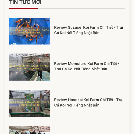
TIN TỨC MỚI
Review Suzusei Koi Farm Chi Tiết - Trại
Cá Koi Nổi Tiếng Nhật Bản
Review Momotaro Koi Farm Chi Tiết -
Trại Cá Koi Nổi Tiếng Nhật Bản
Review Hosokai Koi Farm Chi Tiết - Trại
Cá Koi Nổi Tiếng Nhật Bản