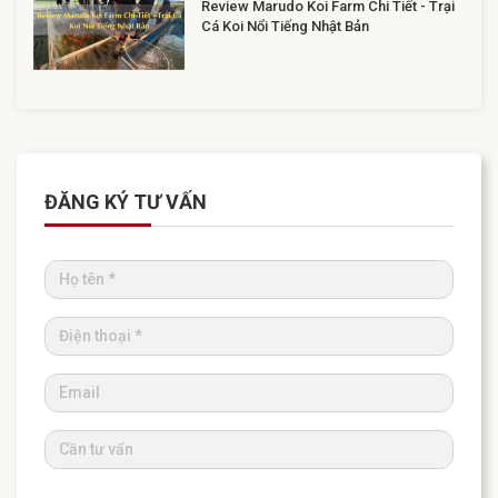
Review Marudo Koi Farm Chi Tiết - Trại
Cá Koi Nổi Tiếng Nhật Bản
ĐĂNG KÝ TƯ VẤN