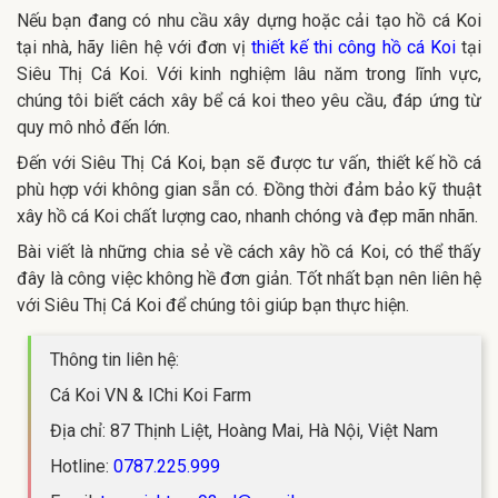
Nếu bạn đang có nhu cầu xây dựng hoặc cải tạo hồ cá Koi
tại nhà, hãy liên hệ với đơn vị
thiết kế thi công hồ cá Koi
tại
Siêu Thị Cá Koi. Với kinh nghiệm lâu năm trong lĩnh vực,
chúng tôi biết cách xây bể cá koi theo yêu cầu, đáp ứng từ
quy mô nhỏ đến lớn.
Đến với Siêu Thị Cá Koi, bạn sẽ được tư vấn, thiết kế hồ cá
phù hợp với không gian sẵn có. Đồng thời đảm bảo kỹ thuật
xây hồ cá Koi chất lượng cao, nhanh chóng và đẹp mãn nhãn.
Bài viết là những chia sẻ về cách xây hồ cá Koi, có thể thấy
đây là công việc không hề đơn giản. Tốt nhất bạn nên liên hệ
với Siêu Thị Cá Koi để chúng tôi giúp bạn thực hiện.
Thông tin liên hệ:
Cá Koi VN & IChi Koi Farm
Địa chỉ: 87 Thịnh Liệt, Hoàng Mai, Hà Nội, Việt Nam
Hotline:
0787.225.999