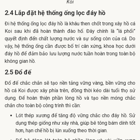
Koi
2.4 Lắp đặt hệ thống ống lọc đáy hồ
Đi hệ thống ống lọc đáy hồ là khâu then chốt trong xây hồ cá
Koi sau khi đã hoàn thành đào hố. Đây chính là “lá phổi”
quyết định đến chất lượng nước và sự sống còn của cá. Do
vậy, hệ thống ống cần được bố trí cân xứng, khoa học dưới
đáy hồ để đảm bảo lưu lượng nước tuần hoàn trong toàn bộ
không gian hồ.
2.5 Đổ đế
Đổ đế chắc chắn sẽ tạo nền tảng vững vàng, bền vững cho
hồ cá Koi được xây phía trên, đồng thời kéo dài tuổi thọ sử
dụng. Để hoàn thiện phần lòng hồ và tạo nền móng chắc
chắn cho toàn bộ công trình thì cần:
Lót thép xương để tăng độ vững chắc cho đáy hồ. Sử
dụng thép giống như xây nhà, giúp bê tông bám dính tốt
hơn, hạn chế hồ bị lún xuống theo thời gian.