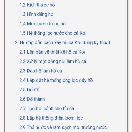
1.2 Kích thước hồ
1.3 Hình dáng hồ
1.4 Mực nước trong hồ
1.5 Hệ thống lọc nước cho cá Koi
2. Hướng dẫn cách xây hồ cá Koi đúng kỹ thuật
2.1 Lên bản vẽ thiết kế hồ cá Koi
2.2 Xử lý mặt bằng nơi làm hồ cá
2.3 Đào hố làm hồ cá
2.4 Lắp đặt hệ thống ống lọc đáy hồ
2.5 Đổ đế
2.6 Đổ thành
2.7 Tạo bối cảnh cho hồ cá
2.8 Lắp hệ thống điện, bơm, lọc
2.9 Thả nước và làm sạch môi trường nước