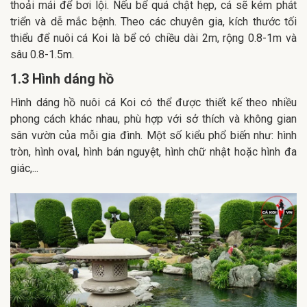
thoải mái để bơi lội. Nếu bể quá chật hẹp, cá sẽ kém phát
triển và dễ mắc bệnh. Theo các chuyên gia, kích thước tối
thiểu để nuôi cá Koi là bể có chiều dài 2m, rộng 0.8-1m và
sâu 0.8-1.5m.
1.3 Hình dáng hồ
Hình dáng hồ nuôi cá Koi có thể được thiết kế theo nhiều
phong cách khác nhau, phù hợp với sở thích và không gian
sân vườn của mỗi gia đình. Một số kiểu phổ biến như: hình
tròn, hình oval, hình bán nguyệt, hình chữ nhật hoặc hình đa
giác,...