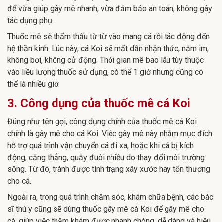
để vừa giúp gây mê nhanh, vừa đảm bảo an toàn, không gây
tác dụng phụ.
Thuốc mê sẽ thẩm thấu từ từ vào mang cá rồi tác động đến
hệ thần kinh. Lúc này, cá Koi sẽ mất dần nhận thức, nằm im,
không bơi, không cử động. Thời gian mê bao lâu tùy thuộc
vào liều lượng thuốc sử dụng, có thể 1 giờ nhưng cũng có
thể là nhiều giờ.
3. Công dụng của thuốc mê cá Koi
Đúng như tên gọi, công dụng chính của thuốc mê cá Koi
chính là gây mê cho cá Koi. Việc gây mê này nhằm mục đích
hỗ trợ quá trình vận chuyển cá đi xa, hoặc khi cá bị kích
động, căng thẳng, quẫy đuôi nhiều do thay đổi môi trường
sống. Từ đó, tránh được tình trạng xây xước hay tổn thương
cho cá.
Ngoài ra, trong quá trình chăm sóc, khám chữa bệnh, các bác
sĩ thú y cũng sẽ dùng thuốc gây mê cá Koi để gây mê cho
cá, giúp việc thăm khám được nhanh chóng, dễ dàng và hiệu