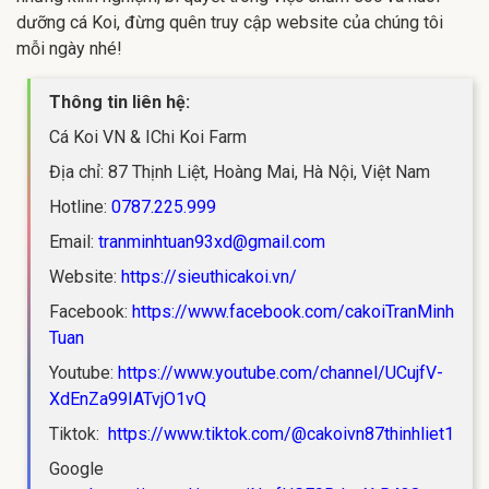
dưỡng cá Koi, đừng quên truy cập website của chúng tôi
mỗi ngày nhé!
Thông tin liên hệ:
Cá Koi VN & IChi Koi Farm
Địa chỉ: 87 Thịnh Liệt, Hoàng Mai, Hà Nội, Việt Nam
Hotline:
0787.225.999
Email:
tranminhtuan93xd@gmail.com
Website:
https://sieuthicakoi.vn/
Facebook:
https://www.facebook.com/cakoiTranMinh
Tuan
Youtube:
https://www.youtube.com/channel/UCujfV-
XdEnZa99IATvjO1vQ
Tiktok:
https://www.tiktok.com/@cakoivn87thinhliet1
Google