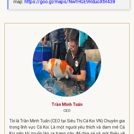
map:
https://goo.gl/maps/NwfHGE9RduoXtR438
Trần Minh Tuấn
CEO
Tôi là Trần Minh Tuấn (CEO tại Siêu Thị Cá Koi VN) Chuyên gia
trong lĩnh vực Cá Koi. Là một người yêu thích và đam mê Cá
Koi nên tôi muốn lập ra trang này để chia sẻ và giới thiệu về