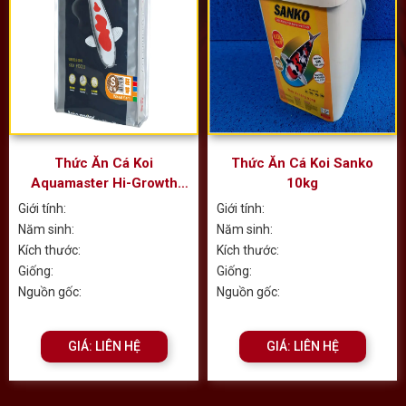
Thức Ăn Cá Koi
Thức Ăn Cá Koi Sanko
Aquamaster Hi-Growth
10kg
Chìm (10kg)
Giới tính:
Giới tính:
Năm sinh:
Năm sinh:
Kích thước:
Kích thước:
Giống:
Giống:
Nguồn gốc:
Nguồn gốc:
GIÁ: LIÊN HỆ
GIÁ: LIÊN HỆ