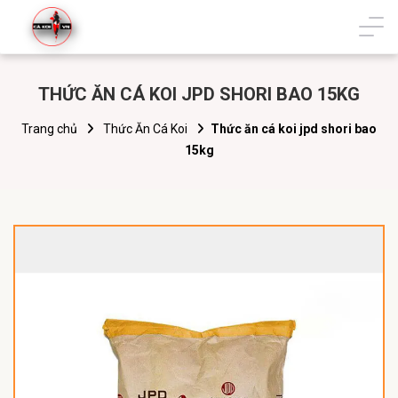
THỨC ĂN CÁ KOI JPD SHORI BAO 15KG
Trang chủ
Thức Ăn Cá Koi
Thức ăn cá koi jpd shori bao
15kg