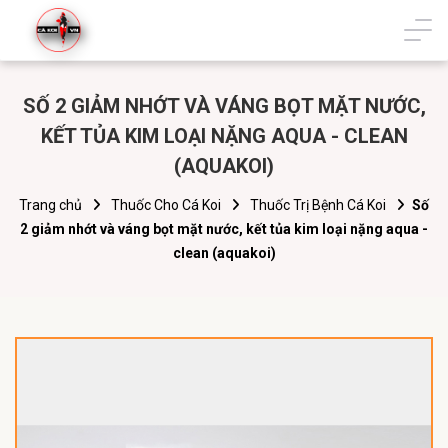
SỐ 2 GIẢM NHỚT VÀ VÁNG BỌT MẶT NƯỚC,
KẾT TỦA KIM LOẠI NẶNG AQUA - CLEAN
(AQUAKOI)
Trang chủ
Thuốc Cho Cá Koi
Thuốc Trị Bệnh Cá Koi
Số
2 giảm nhớt và váng bọt mặt nước, kết tủa kim loại nặng aqua -
clean (aquakoi)