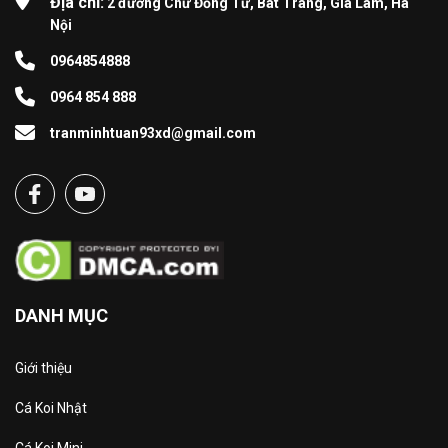
Địa chỉ:
2 đường Chử Đồng Tử, Bát Tràng, Gia Lâm, Hà
Nội
0964854888
0964 854 888
tranminhtuan93xd@gmail.com
DANH MỤC
Giới thiệu
Cá Koi Nhật