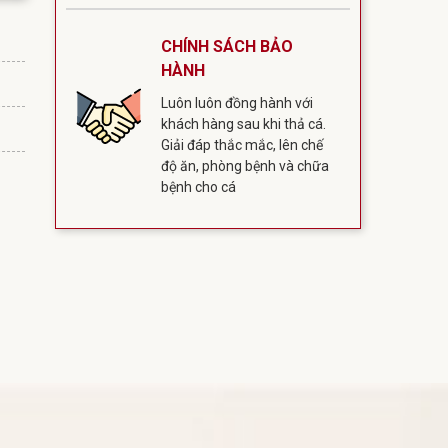
CHÍNH SÁCH BẢO
HÀNH
Luôn luôn đồng hành với
khách hàng sau khi thả cá.
Giải đáp thắc mắc, lên chế
độ ăn, phòng bệnh và chữa
bệnh cho cá