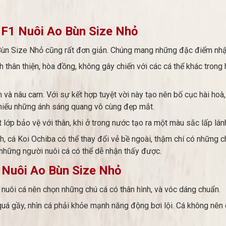
a F1 Nuôi Ao Bùn Size Nhỏ
 Bùn Size Nhỏ cũng rất đơn giản. Chúng mang những đặc điểm nhậ
h thân thiện, hòa đồng, không gây chiến với các cá thể khác trong
và nâu cam. Với sự kết hợp tuyệt vời này tạo nên bố cục hài hoà
chiếu những ánh sáng quang vô cùng đẹp mắt.
 lớp bảo vệ với thân, khi ở trong nước tạo ra một màu sắc lấp lán
ình, cá Koi Ochiba có thể thay đổi vẻ bề ngoài, thậm chí có những
, những người nuôi cá có thể dễ nhận thấy được.
1 Nuôi Ao Bùn Size Nhỏ
nuôi cá nên chọn những chú cá có thân hình, và vóc dáng chuẩn.
quá gầy, nhìn cá phải khỏe mạnh năng động bơi lội. Cá không nê