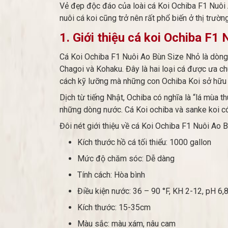
Vẻ đẹp độc đáo của loài cá Koi Ochiba F1 Nuôi A
nuôi cá koi cũng trở nên rất phổ biến ở thị trư
1. Giới thiệu cá koi Ochiba F1
Cá Koi Ochiba F1 Nuôi Ao Bùn Size Nhỏ là dòng 
Chagoi và Kohaku. Đây là hai loại cá được ưa chu
cách kỹ lưỡng mà những con Ochiba Koi sở hữu n
Dịch từ tiếng Nhật, Ochiba có nghĩa là “lá mùa 
những dòng nước. Cá Koi ochiba và sanke koi có 
Đôi nét giới thiệu về cá Koi Ochiba F1 Nuôi Ao 
Kích thước hồ cá tối thiểu: 1000 gallon
Mức độ chăm sóc: Dễ dàng
Tính cách: Hòa bình
Điều kiện nước: 36 – 90 °F, KH 2-12, pH 6,8
Kích thước: 15-35cm
Màu sắc: màu xám, nâu cam