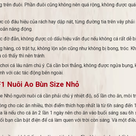
g trên đuôi. Phần đuôi cũng không nên quá rộng, không được quá t
 có đâu hiệu của rách hay dập nát, từng đường tia trên vây phải 
hoắn năng động.
c đờ đẫn, không được có dấu hiệu vẩn đục nếu không cá rất dễ b
hàng, có trật tự, không lộn xộn cũng như không bị bong, tróc. K
có thấy thì nên tránh.
chơi cá lâu năm chú ý. Cá cần bơi thẳng, không được ngửa bụng, k
nh với các tác động bên ngoài.
F1 Nuôi Ao Bùn Size Nhỏ
Nhỏ người nuôi cá cần phải chú ý nhiệt độ, số lần cho ăn, môi t
hông cho các ăn nhiều, thời điểm thích hợp nhất là từ 6h sáng đến 
gia là nếu cho cá ăn 2 lần 1 ngày nên cho ăn vào buổi sáng sau 6h
tối bạn cần bật điện để cá làm quen với trời còn sáng. Và một điề