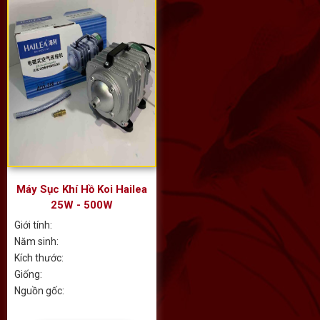
Máy Sục Khí Hồ Koi Hailea
25W - 500W
Giới tính:
Năm sinh:
Kích thước:
Giống:
Nguồn gốc: