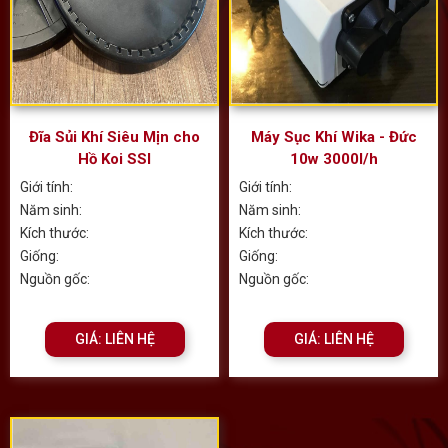
Đĩa Sủi Khí Siêu Mịn cho
Máy Sục Khí Wika - Đức
Hồ Koi SSI
10w 3000l/h
Giới tính:
Giới tính:
Năm sinh:
Năm sinh:
Kích thước:
Kích thước:
Giống:
Giống:
Nguồn gốc:
Nguồn gốc:
GIÁ: LIÊN HỆ
GIÁ: LIÊN HỆ