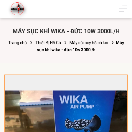
MÁY SỤC KHÍ WIKA - ĐỨC 10W 3000L/H
Trang chủ
Thiết Bị Hồ Cá
Máy sủi oxy hồ cá koi
Máy
sục khí wika - đức 10w 3000l/h