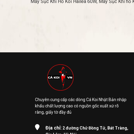
Máy Sục Khí Hồ Koi Hailea 60W, Máy Sục Khí hồ Koi h
Chuyên cung cấp các dòng Cá Koi Nhật Bản nhập
khẩu chất lượng cao có nguồn gốc xuất xứ rõ
ràng, giấy tờ đầy đủ
Địa chỉ:
2 đường Chử Đồng Tử, Bát Tràng,