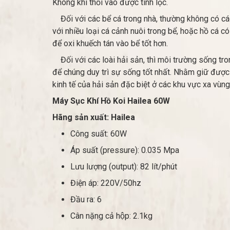
Không khí thổi vào được tinh lọc.
Đối với các bể cá trong nhà, thường không có các 
với nhiều loại cá cảnh nuôi trong bể, hoặc hồ cá c
để oxi khuếch tán vào bể tốt hơn.
Đối với các loài hải sản, thì môi trường sống tro
để chúng duy trì sự sống tốt nhất. Nhằm giữ được
kinh tế của hải sản đặc biệt ở các khu vực xa vùng
Máy Sục Khí Hồ Koi Hailea 60W
Hãng sản xuất: Hailea
Công suất: 60W
Áp suất (pressure): 0.035 Mpa
Lưu lượng (output): 82 lít/phút
Điện áp: 220V/50hz
Đầu ra: 6
Cân nặng cả hộp: 2.1kg