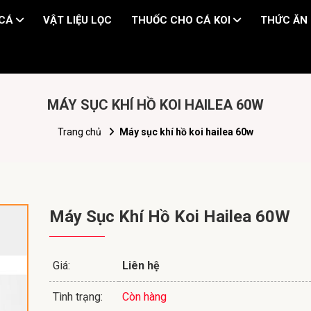
 CÁ
VẬT LIỆU LỌC
THUỐC CHO CÁ KOI
THỨC ĂN 
MÁY SỤC KHÍ HỒ KOI HAILEA 60W
Trang chủ
Máy sục khí hồ koi hailea 60w
Máy Sục Khí Hồ Koi Hailea 60W
Giá:
Liên hệ
Tình trạng:
Còn hàng