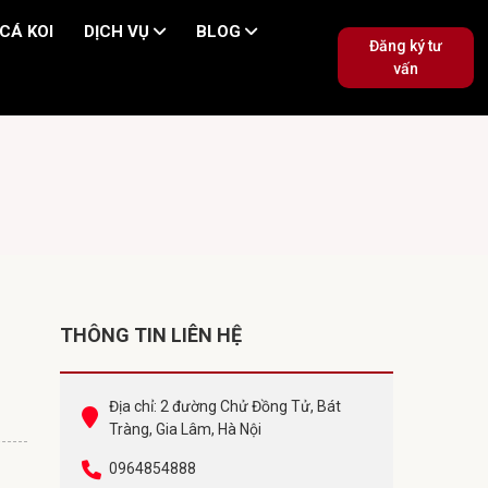
CÁ KOI
DỊCH VỤ
BLOG
Đăng ký tư
vấn
THÔNG TIN LIÊN HỆ
Địa chỉ: 2 đường Chử Đồng Tử, Bát
Tràng, Gia Lâm, Hà Nội
0964854888