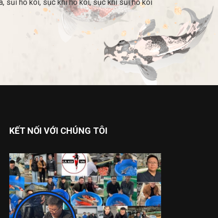
 sủi hồ koi, sục khí hồ koi, sục khí sủi hồ koi
KẾT NỐI VỚI CHÚNG TÔI