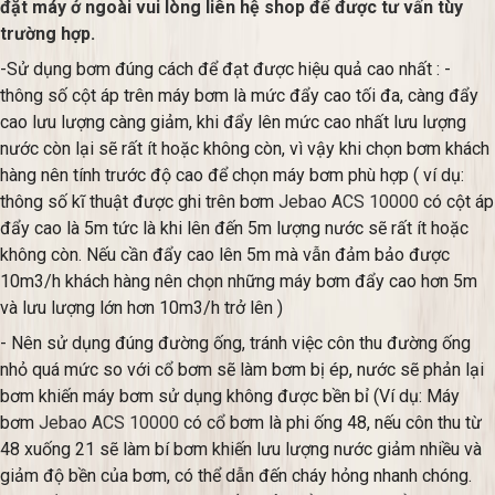
đặt máy ở ngoài vui lòng liên hệ shop để được tư vấn tùy
trường hợp.
-Sử dụng bơm đúng cách để đạt được hiệu quả cao nhất : -
thông số cột áp trên máy bơm là mức đẩy cao tối đa, càng đẩy
cao lưu lượng càng giảm, khi đẩy lên mức cao nhất lưu lượng
nước còn lại sẽ rất ít hoặc không còn, vì vậy khi chọn bơm khách
hàng nên tính trước độ cao để chọn máy bơm phù hợp ( ví dụ:
thông số kĩ thuật được ghi trên bơm
Jebao ACS 10000
có cột áp
đẩy cao là 5m tức là khi lên đến 5m lượng nước sẽ rất ít hoặc
không còn. Nếu cần đẩy cao lên 5m mà vẫn đảm bảo được
10m3/h khách hàng nên chọn những máy bơm đẩy cao hơn 5m
và lưu lượng lớn hơn 10m3/h trở lên )
- Nên sử dụng đúng đường ống, tránh việc côn thu đường ống
nhỏ quá mức so với cổ bơm sẽ làm bơm bị ép, nước sẽ phản lại
bơm khiến máy bơm sử dụng không được bền bỉ (Ví dụ: Máy
bơm
Jebao ACS 10000
có cổ bơm là phi ống 48, nếu côn thu từ
48 xuống 21 sẽ làm bí bơm khiến lưu lượng nước giảm nhiều và
giảm độ bền của bơm, có thể dẫn đến cháy hỏng nhanh chóng.