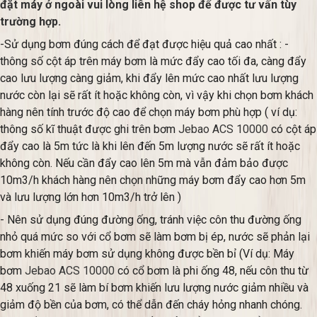
đặt máy ở ngoài vui lòng liên hệ shop để được tư vấn tùy
trường hợp.
-Sử dụng bơm đúng cách để đạt được hiệu quả cao nhất : -
thông số cột áp trên máy bơm là mức đẩy cao tối đa, càng đẩy
cao lưu lượng càng giảm, khi đẩy lên mức cao nhất lưu lượng
nước còn lại sẽ rất ít hoặc không còn, vì vậy khi chọn bơm khách
hàng nên tính trước độ cao để chọn máy bơm phù hợp ( ví dụ:
thông số kĩ thuật được ghi trên bơm
Jebao ACS 10000
có cột áp
đẩy cao là 5m tức là khi lên đến 5m lượng nước sẽ rất ít hoặc
không còn. Nếu cần đẩy cao lên 5m mà vẫn đảm bảo được
10m3/h khách hàng nên chọn những máy bơm đẩy cao hơn 5m
và lưu lượng lớn hơn 10m3/h trở lên )
- Nên sử dụng đúng đường ống, tránh việc côn thu đường ống
nhỏ quá mức so với cổ bơm sẽ làm bơm bị ép, nước sẽ phản lại
bơm khiến máy bơm sử dụng không được bền bỉ (Ví dụ: Máy
bơm
Jebao ACS 10000
có cổ bơm là phi ống 48, nếu côn thu từ
48 xuống 21 sẽ làm bí bơm khiến lưu lượng nước giảm nhiều và
giảm độ bền của bơm, có thể dẫn đến cháy hỏng nhanh chóng.