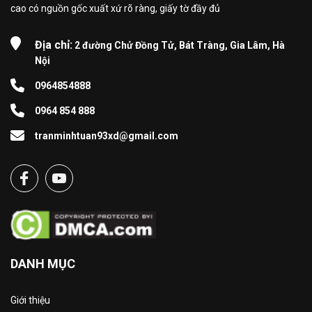
cao có nguồn gốc xuất xứ rõ ràng, giấy tờ đầy đủ
Địa chỉ:
2 đường Chử Đồng Tử, Bát Tràng, Gia Lâm, Hà
Nội
0964854888
0964 854 888
tranminhtuan93xd@gmail.com
DANH MỤC
Giới thiệu