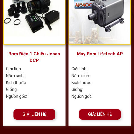
Bơm Điện 1 Chiều Jebao
Máy Bơm Lifetech AP
DCP
Giới tính:
Giới tính:
Năm sinh:
Năm sinh:
Kích thước:
Kích thước:
Giống:
Giống:
Nguồn gốc:
Nguồn gốc:
GIÁ: LIÊN HỆ
GIÁ: LIÊN HỆ