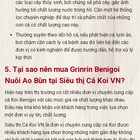
các loại cây thủy sinh, bởi chúng sẽ phá cây, gây ảnh
hưởng tới chất lượng nước trong hồ. Cần một hệ thống
lọc chuyên nghiệp để duy trì và phẩm chất của những
con cá có chất lượng cao này.
Thường xuyên theo dõi hồ cá, nếu phát hiện cá lười ăn,
bơi chậm cần cách ly cá bệnh sau đó liên hệ đến các
đơn vị có kinh nghiệm để được hướng dẫn, hỗ trợ xử lý
kịp thời.
5. Tại sao nên mua Grinrin Benigoi
Nuôi Ao Bùn tại Siêu thị Cá Koi VN?
Hiện nay trên thị trường có rất nhiều đơn vị chuyên cung cấp
cá Koi Benigoi với các mức giá và chất lượng khác nhau.
Điều này khá khó khăn với khách hàng trong việc lựa chọn
một đơn vị uy tín, chất lượng.
Siêu thị Cá Koi VN là đơn vị chuyên cung cấp cá Koi được
nhiều khách hàng lựa chọn trong những năm gần đây không
chỉ bởi chất lượng cá tốt mà còn bởi giá thành hợp lý. Siêu thị