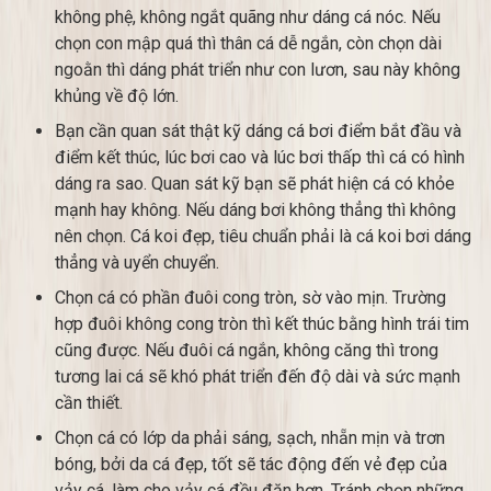
không phệ, không ngắt quãng như dáng cá nóc. Nếu
chọn con mập quá thì thân cá dễ ngắn, còn chọn dài
ngoằn thì dáng phát triển như con lươn, sau này không
khủng về độ lớn.
Bạn cần quan sát thật kỹ dáng cá bơi điểm bắt đầu và
điểm kết thúc, lúc bơi cao và lúc bơi thấp thì cá có hình
dáng ra sao. Quan sát kỹ bạn sẽ phát hiện cá có khỏe
mạnh hay không. Nếu dáng bơi không thẳng thì không
nên chọn. Cá koi đẹp, tiêu chuẩn phải là cá koi bơi dáng
thẳng và uyển chuyển.
Chọn cá có phần đuôi cong tròn, sờ vào mịn. Trường
hợp đuôi không cong tròn thì kết thúc bằng hình trái tim
cũng được. Nếu đuôi cá ngắn, không căng thì trong
tương lai cá sẽ khó phát triển đến độ dài và sức mạnh
cần thiết.
Chọn cá có lớp da phải sáng, sạch, nhẵn mịn và trơn
bóng, bởi da cá đẹp, tốt sẽ tác động đến vẻ đẹp của
vảy cá, làm cho vảy cá đều đặn hơn. Tránh chọn những