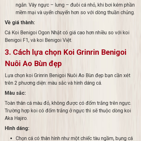
ngắn. Vây ngực – lưng – đuôi cá nhỏ, khi bơi kém phần
mềm mại và uyển chuyển hơn so với dòng thuần chủng.
Về giá thành:
Cá Koi Benigoi Ogon Nhật có giá cao hơn nhiều so với koi
Benigoi F1, và koi Benigoi Việt.
3. Cách lựa chọn Koi Grinrin Benigoi
Nuôi Ao Bùn đẹp
Lựa chọn koi Grinrin Benigoi Nuôi Ao Bùn đẹp bạn cần xét
trên 2 phương diện: màu sắc và hình dáng cá.
Màu sắc:
Toàn thân cá màu đỏ, không được có đốm trắng trên ngực.
Trường hợp koi có đốm trắng ở ngực thì sẽ thuộc dòng koi
Aka Hajiro.
Hình dáng:
Chọn cá có thân hình như một chiếc tàu ngầm, bụng cá