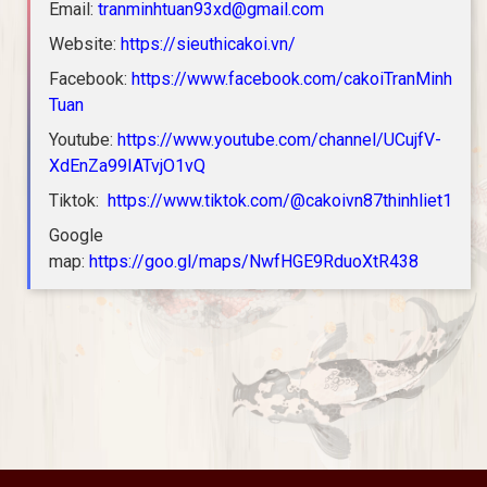
Email:
tranminhtuan93xd@gmail.com
Website:
https://sieuthicakoi.vn/
Facebook:
https://www.facebook.com/cakoiTranMinh
Tuan
Youtube:
https://www.youtube.com/channel/UCujfV-
XdEnZa99IATvjO1vQ
Tiktok:
https://www.tiktok.com/@cakoivn87thinhliet1
Google
map:
https://goo.gl/maps/NwfHGE9RduoXtR438