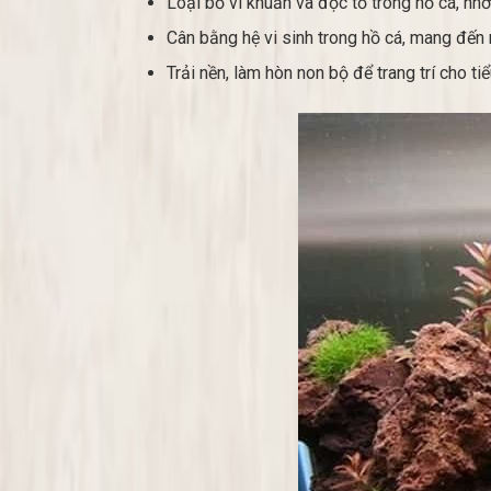
Loại bỏ vi khuẩn và độc tố trong hồ cá, n
Cân bằng hệ vi sinh trong hồ cá, mang đến
Trải nền, làm hòn non bộ để trang trí cho t