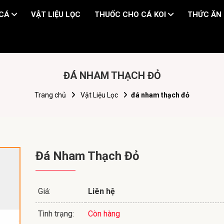
 CÁ
VẬT LIỆU LỌC
THUỐC CHO CÁ KOI
THỨC ĂN 
​​​​​​​ĐÁ NHAM THẠCH ĐỎ
Trang chủ
Vật Liệu Lọc
​​​​​​​đá nham thạch đỏ
​​​​​​​Đá Nham Thạch Đỏ
Giá:
Liên hệ
Tình trạng:
Còn hàng