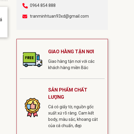
0964 854 888
tranminhtuan93xd@gmail.com
á
GIAO HÀNG TẬN NƠI
Giao hàng tận nơi với các
khách hàng miền Bắc
SẢN PHẨM CHẤT
LƯỢNG
Cá có giấy tờ, nguồn gốc
xuất xứ rõ ràng. Cam kết
body, màu sắc, khoang cắt
của cá chuẩn, đẹp