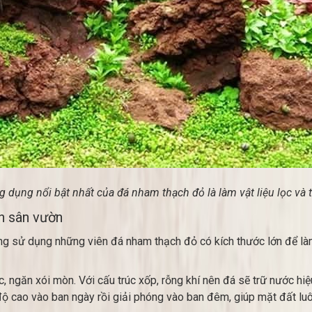
dụng nổi bật nhất của đá nham thạch đỏ là làm vật liệu lọc và t
nh sân vườn
ờng sử dụng những viên đá nham thạch đỏ có kích thước lớn để làm 
, ngăn xói mòn. Với cấu trúc xốp, rỗng khí nên đá sẽ trữ nước h
độ cao vào ban ngày rồi giải phóng vào ban đêm, giúp mặt đất lu