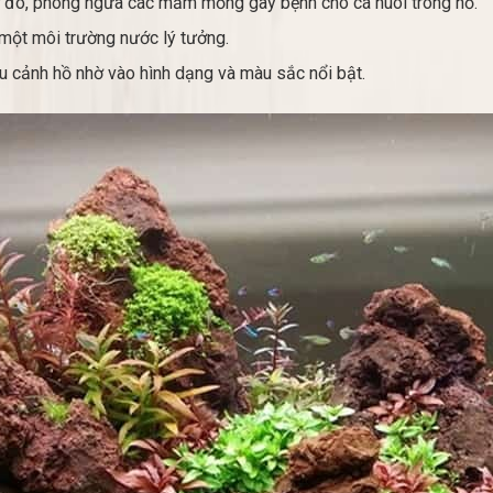
hờ đó, phòng ngừa các mầm mống gây bệnh cho cá nuôi trong hồ.
 một môi trường nước lý tưởng.
iểu cảnh hồ nhờ vào hình dạng và màu sắc nổi bật.