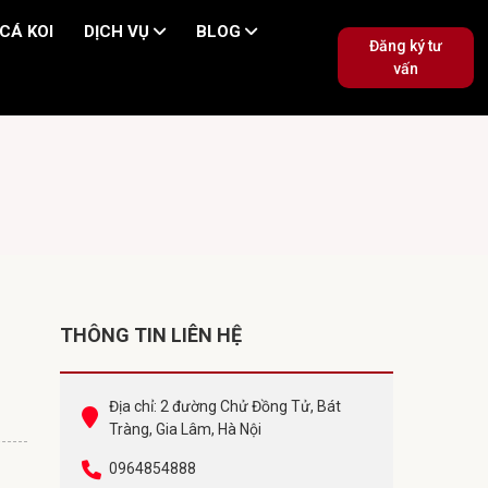
CÁ KOI
DỊCH VỤ
BLOG
Đăng ký tư
vấn
THÔNG TIN LIÊN HỆ
Địa chỉ: 2 đường Chử Đồng Tử, Bát
Tràng, Gia Lâm, Hà Nội
0964854888