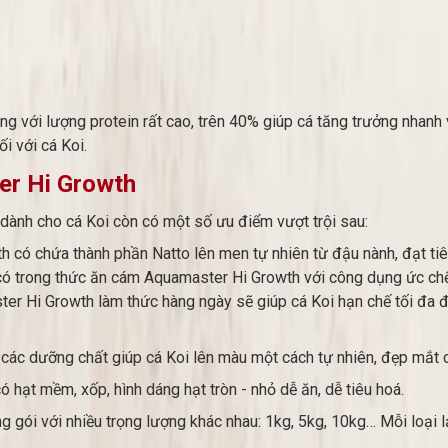
g với lượng protein rất cao, trên 40% giúp cá tăng trưởng nhanh 
i với cá Koi.
er Hi Growth
ành cho cá Koi còn có một số ưu điểm vượt trội sau:
 có chứa thành phần Natto lên men tự nhiên từ đậu nành, đạt tiê
s có trong thức ăn cám Aquamaster Hi Growth với công dụng ức ch
ster Hi Growth làm thức hàng ngày sẽ giúp cá Koi hạn chế tối đa 
ác dưỡng chất giúp cá Koi lên màu một cách tự nhiên, đẹp mắt c
 hạt mềm, xốp, hình dáng hạt tròn - nhỏ dễ ăn, dễ tiêu hoá.
gói với nhiều trọng lượng khác nhau: 1kg, 5kg, 10kg… Mỗi loại lạ