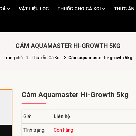
 CÁ
VẬT LIỆU LỌC
THUỐC CHO CÁ KOI
THỨC ĂN 
CÁM AQUAMASTER HI-GROWTH 5KG
Trang chủ
Thức Ăn Cá Koi
Cám aquamaster hi-growth 5kg
Cám Aquamaster Hi-Growth 5kg
Giá:
Liên hệ
Tình trạng:
Còn hàng