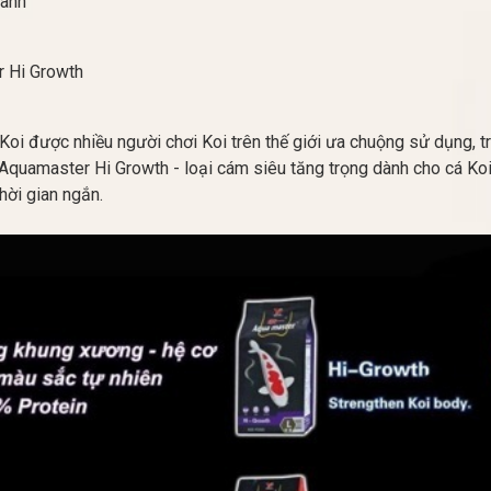
hanh
h
r Hi Growth
Koi được nhiều người chơi Koi trên thế giới ưa chuộng sử dụng, tr
 Aquamaster Hi Growth - loại cám siêu tăng trọng dành cho cá Koi
thời gian ngắn.