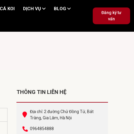
CÁ KOI
DỊCH VỤ
BLOG
Đăng ký tư
vấn
THÔNG TIN LIÊN HỆ
Địa chỉ: 2 đường Chử Đồng Tử, Bát
Tràng, Gia Lâm, Hà Nội
0964854888