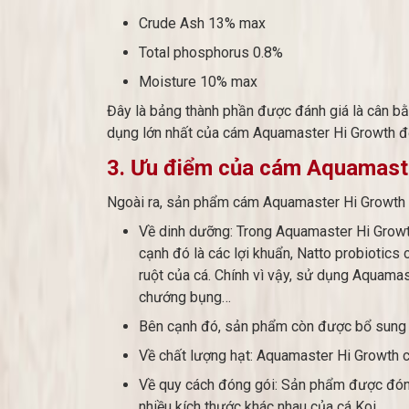
Crude Ash 13% max
Total phosphorus 0.8%
Moisture 10% max
Đây là bảng thành phần được đánh giá là cân bằn
dụng lớn nhất của cám Aquamaster Hi Growth đố
3. Ưu điểm của cám Aquamast
Ngoài ra, sản phẩm cám Aquamaster Hi Growth d
Về dinh dưỡng: Trong Aquamaster Hi Growth
cạnh đó là các lợi khuẩn, Natto probiotic
ruột của cá. Chính vì vậy, sử dụng Aquama
chướng bụng…
Bên cạnh đó, sản phẩm còn được bổ sung c
Về chất lượng hạt: Aquamaster Hi Growth có
Về quy cách đóng gói: Sản phẩm được đóng 
nhiều kích thước khác nhau của cá Koi.