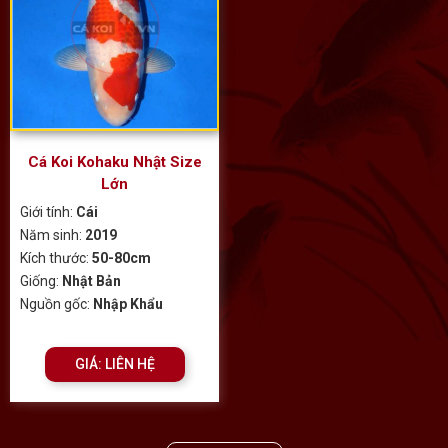
Cá Koi Kohaku Nhật Size
Lớn
Giới tính:
Cái
Năm sinh:
2019
Kích thước:
50-80cm
Giống:
Nhật Bản
Nguồn gốc:
Nhập Khẩu
GIÁ: LIÊN HỆ