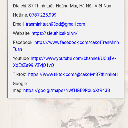
Địa chỉ: 87 Thịnh Liệt, Hoàng Mai, Hà Nội, Việt Nam
Hotline:
0787.225.999
Email:
tranminhtuan93xd@gmail.com
Website:
https://sieuthicakoi.vn/
Facebook:
https://www.facebook.com/cakoiTranMinh
Tuan
Youtube:
https://www.youtube.com/channel/UCujfV-
XdEnZa99IATvjO1vQ
Tiktok:
https://www.tiktok.com/@cakoivn87thinhliet1
Google
map:
https://goo.gl/maps/NwfHGE9RduoXtR438