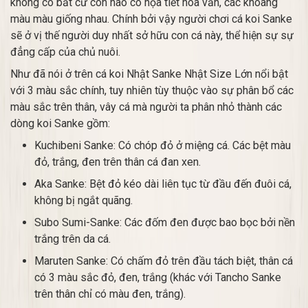
không có bất cứ con nào có họa tiết hoa văn, các khoang
màu màu giống nhau. Chính bởi vậy người chơi cá koi Sanke
sẽ ở vị thế người duy nhất sở hữu con cá này, thể hiện sự sự
đẳng cấp của chủ nuôi.
Như đã nói ở trên cá koi Nhật Sanke Nhật Size Lớn nổi bật
với 3 màu sắc chính, tuy nhiên tùy thuộc vào sự phân bổ các
màu sắc trên thân, vây cá mà người ta phân nhỏ thành các
dòng koi Sanke gồm:
Kuchibeni Sanke: Có chóp đỏ ở miệng cá. Các bệt màu
đỏ, trắng, đen trên thân cá đan xen.
Aka Sanke: Bệt đỏ kéo dài liên tục từ đầu đến đuôi cá,
không bị ngắt quãng.
Subo Sumi-Sanke: Các đốm đen được bao bọc bởi nền
trắng trên da cá.
Maruten Sanke: Có chấm đỏ trên đầu tách biệt, thân cá
có 3 màu sắc đỏ, đen, trắng (khác với Tancho Sanke
trên thân chỉ có màu đen, trắng).