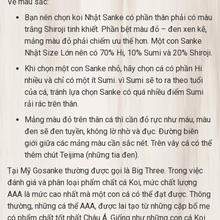
Về màu sắc:
Bạn nên chọn koi Nhật Sanke có phần thân phải có màu
trắng Shiroji tinh khiết. Phần bệt màu đỏ – đen xen kẽ,
mảng màu đỏ phải chiếm ưu thế hơn. Một con Sanke
Nhật Size Lớn nên có 70% Hi, 10% Sumi và 20% Shiroji.
Khi chọn một con Sanke nhỏ, hãy chọn cá có phần Hi
nhiều và chỉ có một ít Sumi. vì Sumi sẽ to ra theo tuổi
của cá, tránh lựa chọn Sanke có quá nhiều điểm Sumi
rải rác trên thân.
Mảng màu đỏ trên thân cá thì cần đỏ rực như máu, màu
đen sẽ đen tuyền, không lờ nhờ và đục. Đường biên
giới giữa các mảng màu cần sắc nét. Trên vây cá có thể
thêm chút Teijima (những tia đen).
Tại Mỹ Gosanke thường được gọi là Big Three. Trong việc
đánh giá và phân loại phẩm chất cá Koi, mức chất lượng
AAA là mức cao nhất mà một con cá có thể đạt được. Thông
thường, những cá thể AAA, được lai tạo từ những cặp bố mẹ
có phẩm chất tốt nhất Châu Á. Giống như những con cá Koi