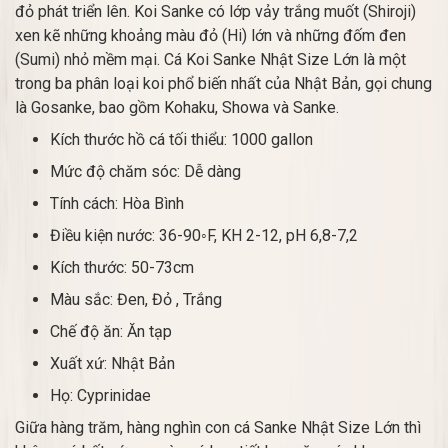
đỏ phát triển lên. Koi Sanke có lớp vảy trắng muốt (Shiroji)
xen kẽ những khoảng màu đỏ (Hi) lớn và những đốm đen
(Sumi) nhỏ mềm mại. Cá Koi Sanke Nhật Size Lớn là một
trong ba phân loại koi phổ biến nhất của Nhật Bản, gọi chung
là Gosanke, bao gồm Kohaku, Showa và Sanke.
Kích thước hồ cá tối thiểu: 1000 gallon
Mức độ chăm sóc: Dễ dàng
Tính cách: Hòa Bình
Điều kiện nước: 36-90◦F, KH 2-12, pH 6,8-7,2
Kích thước: 50-73cm
Màu sắc: Đen, Đỏ , Trắng
Chế độ ăn: Ăn tạp
Xuất xứ: Nhật Bản
Họ: Cyprinidae
Giữa hàng trăm, hàng nghìn con cá Sanke Nhật Size Lớn thì