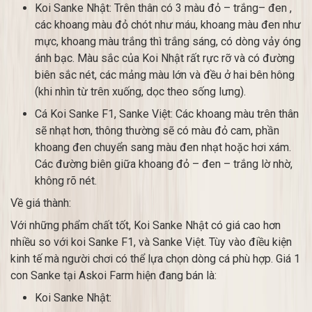
Koi Sanke Nhật: Trên thân có 3 màu đỏ – trắng– đen ,
các khoang màu đỏ chót như máu, khoang màu đen như
mực, khoang màu trắng thì trắng sáng, có dòng vảy óng
ánh bạc. Màu sắc của Koi Nhật rất rực rỡ và có đường
biên sắc nét, các mảng màu lớn và đều ở hai bên hông
(khi nhìn từ trên xuống, dọc theo sống lưng).
Cá Koi Sanke F1, Sanke Việt: Các khoang màu trên thân
sẽ nhạt hơn, thông thường sẽ có màu đỏ cam, phần
khoang đen chuyển sang màu đen nhạt hoặc hơi xám.
Các đường biên giữa khoang đỏ – đen – trắng lờ nhờ,
không rõ nét.
Về giá thành:
Với những phẩm chất tốt, Koi Sanke Nhật có giá cao hơn
nhiều so với koi Sanke F1, và Sanke Việt. Tùy vào điều kiện
kinh tế mà người chơi có thể lựa chọn dòng cá phù hợp. Giá 1
con Sanke tại Askoi Farm hiện đang bán là:
Koi Sanke Nhật: