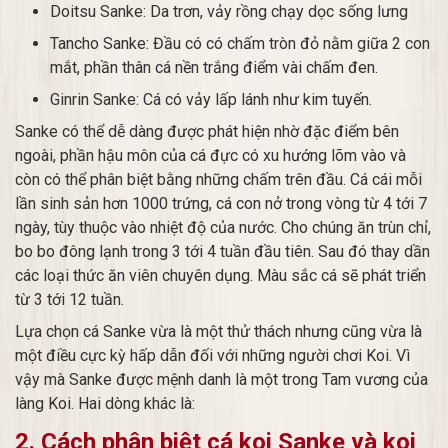
Doitsu Sanke: Da trơn, vảy rồng chạy dọc sống lưng
Tancho Sanke: Đầu có có chấm tròn đỏ nằm giữa 2 con
mắt, phần thân cá nền trắng điểm vài chấm đen.
Ginrin Sanke: Cá có vảy lấp lánh như kim tuyến.
Sanke có thể dễ dàng được phát hiện nhờ đặc điểm bên
ngoài, phần hậu môn của cá đực có xu hướng lõm vào và
còn có thể phân biệt bằng những chấm trên đầu. Cá cái mỗi
lần sinh sản hơn 1000 trứng, cá con nở trong vòng từ 4 tới 7
ngày, tùy thuộc vào nhiệt độ của nước. Cho chúng ăn trùn chỉ,
bo bo đông lạnh trong 3 tới 4 tuần đầu tiên. Sau đó thay dần
các loại thức ăn viên chuyên dụng. Màu sắc cá sẽ phát triển
từ 3 tới 12 tuần.
Lựa chọn cá Sanke vừa là một thử thách nhưng cũng vừa là
một điều cực kỳ hấp dẫn đối với những người chơi Koi. Vì
vậy mà Sanke được mệnh danh là một trong Tam vương của
làng Koi. Hai dòng khác là:
2. Cách phân biệt cá koi Sanke và koi