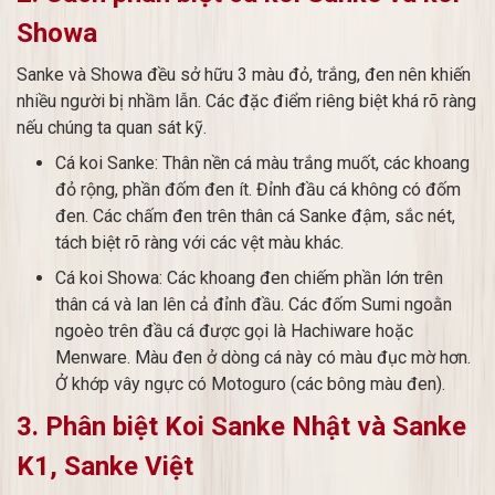
Showa
Sanke và Showa đều sở hữu 3 màu đỏ, trắng, đen nên khiến
nhiều người bị nhầm lẫn. Các đặc điểm riêng biệt khá rõ ràng
nếu chúng ta quan sát kỹ.
Cá koi Sanke: Thân nền cá màu trắng muốt, các khoang
đỏ rộng, phần đốm đen ít. Đỉnh đầu cá không có đốm
đen. Các chấm đen trên thân cá Sanke đậm, sắc nét,
tách biệt rõ ràng với các vệt màu khác.
Cá koi Showa: Các khoang đen chiếm phần lớn trên
thân cá và lan lên cả đỉnh đầu. Các đốm Sumi ngoằn
ngoèo trên đầu cá được gọi là Hachiware hoặc
Menware. Màu đen ở dòng cá này có màu đục mờ hơn.
Ở khớp vây ngực có Motoguro (các bông màu đen).
3. Phân biệt Koi Sanke Nhật và Sanke
K1, Sanke Việt