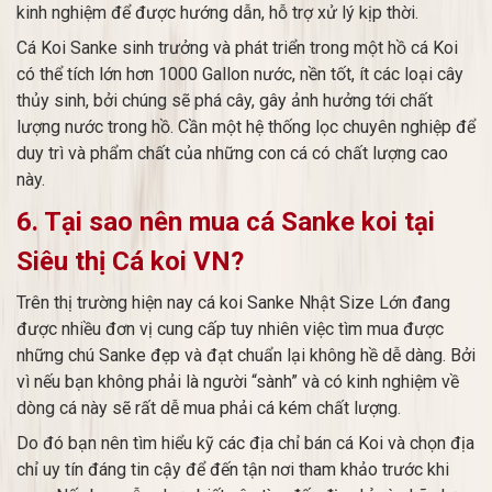
kinh nghiệm để được hướng dẫn, hỗ trợ xử lý kịp thời.
Cá Koi Sanke sinh trưởng và phát triển trong một hồ cá Koi
có thể tích lớn hơn 1000 Gallon nước, nền tốt, ít các loại cây
thủy sinh, bởi chúng sẽ phá cây, gây ảnh hưởng tới chất
lượng nước trong hồ. Cần một hệ thống lọc chuyên nghiệp để
duy trì và phẩm chất của những con cá có chất lượng cao
này.
6. Tại sao nên mua cá Sanke koi tại
Siêu thị Cá koi VN?
Trên thị trường hiện nay cá koi Sanke Nhật Size Lớn đang
được nhiều đơn vị cung cấp tuy nhiên việc tìm mua được
những chú Sanke đẹp và đạt chuẩn lại không hề dễ dàng. Bởi
vì nếu bạn không phải là người “sành” và có kinh nghiệm về
dòng cá này sẽ rất dễ mua phải cá kém chất lượng.
Do đó bạn nên tìm hiểu kỹ các địa chỉ bán cá Koi và chọn địa
chỉ uy tín đáng tin cậy để đến tận nơi tham khảo trước khi