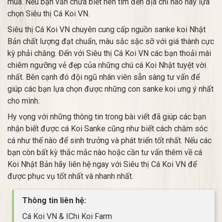
mua. Nếu bạn vẫn chưa biết nên tìm đến địa chỉ nào hãy lựa
chọn Siêu thị Cá Koi VN.
Siêu thị Cá Koi VN chuyên cung cấp nguồn sanke koi Nhật
Bản chất lượng đạt chuẩn, màu sắc sặc sỡ với giá thành cực
kỳ phải chăng. Đến với Siêu thị Cá Koi VN các bạn thoải mái
chiêm ngưỡng vẻ đẹp của những chú cá Koi Nhật tuyệt vời
nhất. Bên cạnh đó đội ngũ nhân viên sẵn sàng tư vấn để
giúp các bạn lựa chọn được những con sanke koi ưng ý nhất
cho mình.
Hy vọng với những thông tin trong bài viết đã giúp các bạn
nhận biết được cá Koi Sanke cũng như biết cách chăm sóc
cá như thế nào để sinh trưởng và phát triển tốt nhất. Nếu các
bạn còn bất kỳ thắc mắc nào hoặc cần tư vấn thêm về cá
Koi Nhật Bản hãy liên hệ ngay với Siêu thị Cá Koi VN để
được phục vụ tốt nhất và nhanh nhất.
Thông tin liên hệ:
Cá Koi VN & IChi Koi Farm