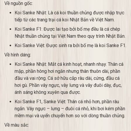
Về nguồn gốc:
Koi Sanke Nhật: Là cá koi thuần chủng được nhập trực
tiếp từ các trang trại cá koi Nhật Bản về Việt Nam.
Koi Sanke F1: Được lai tạo bởi bố mẹ đều là cá chép
Nhật thuần chủng tại Việt Nam theo quy trình Nhật Bản.
Koi Sanke Việt: Được sinh ra bởi bố mẹ là koi Sanke F1.
Về hình dáng:
Koi Sanke Nhật: Mắt cá kinh hoạt, nhanh nhạy. Thân cá
mập, phần hông hơi ngắn nhưng thân thuôn dài, phần
đầu và vai rộng. Cá sở hữu cắp râu dài, cứng, đầu cá
hơi gù. Phần vây ngực, vây lưng và vây đuôi dày, đục,
ánh sáng không xuyên qua được.
Koi Sanke F1, Sanke Việt: Thân cá nhỏ hơn, phần râu
ngắn. Vây ngực – lưng – đuôi cá nhỏ, khi bơi kém phần
mềm mại và uyển chuyển hơn so với dòng thuần chủng.
Về màu sắc: