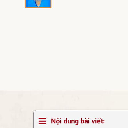
Nội dung bài viết: