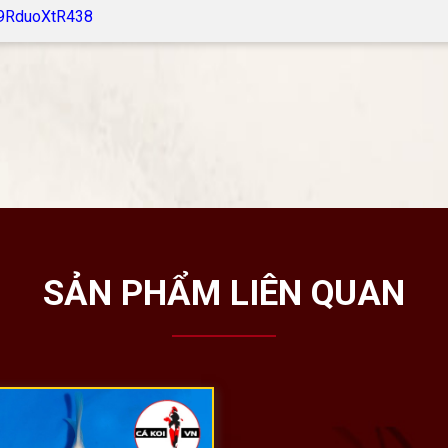
E9RduoXtR438
SẢN PHẨM LIÊN QUAN