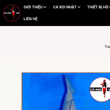
GIỚI THIỆU
CÁ KOI NHẬT
THIẾT BỊ HỒ
LIÊN HỆ
Tra