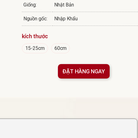
Giống:
Nhật Bản
Nguồn gốc:
Nhập Khẩu
kích thước
15-25cm
60cm
ĐẶT HÀNG NGAY