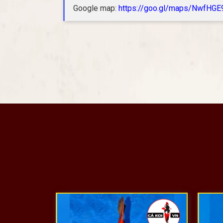
Google map:
https://goo.gl/maps/NwfHG