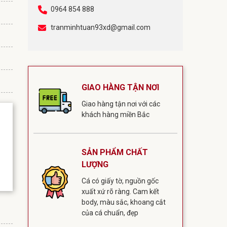
0964 854 888
tranminhtuan93xd@gmail.com
GIAO HÀNG TẬN NƠI
Giao hàng tận nơi với các
khách hàng miền Bắc
SẢN PHẨM CHẤT
LƯỢNG
Cá có giấy tờ, nguồn gốc
xuất xứ rõ ràng. Cam kết
body, màu sắc, khoang cắt
của cá chuẩn, đẹp