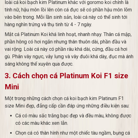
loài cá koi bạch kim Platinum khác với goromo koi chính là
tính nữ, hậu môn lồi lên còn cá đực sẽ có phần hậu môn lõm
vào bên trong. Mỗi lần sinh sản, loài cá này có thể sinh tới
hàng nghìn trứng và thụ tinh từ 4 - 7 ngày.
Mắt cá Platinum Koi khá linh hoạt, nhanh nhạy. Thân cá mập,
phần hông có hơi ngắn nhưng thân thuôn dài, phần đầu và
vai rộng. Loài cá này có phần râu khá dài, cứng, đầu cá hơi
gù. Phân vây ngực, vây lưng và vây đuôi khá dày, đục mà ánh
sáng không thể xuyên qua được.
3. Cách chọn cá Platinum Koi F1 size
Mini
Một trong những cách chọn cá koi bạch kim Platinum F1
size Mini đẹp, đẳng cấp cần đáp ứng những điều kiện sau:
Cá có màu sắc trắng bạc đẹp và đều màu, không được
có các màu khác xen lẫn.
Chọn cá có thân hình như một chiếc tàu ngầm, bụng cá