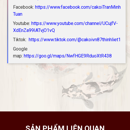
Facebook:
https://www.facebook.com/cakoiTranMinh
Tuan
Youtube:
https://www.youtube.com/channel/UCujfV-
XdEnZa99IATvjO1vQ
Tiktok:
https://www.tiktok.com/@cakoivn87thinhliet1
Google
map:
https://goo.gl/maps/NwfHGE9RduoXtR438
SẢN PHẨM LIÊN QUAN