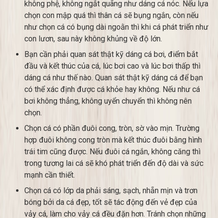
không phệ, không ngắt quãng như dáng cá nóc. Nếu lựa
chọn con mập quá thì thân cá sẽ bụng ngắn, còn nếu
như chọn cá có bụng dài ngoằn thì khi cá phát triển như
con lươn, sau này không khủng về độ lớn.
Bạn cần phải quan sát thật kỹ dáng cá bơi, điểm bắt
đầu và kết thúc của cá, lúc bơi cao và lúc bơi thấp thì
dáng cá như thế nào. Quan sát thật kỹ dáng cá để bạn
có thể xác định được cá khỏe hay không. Nếu như cá
bơi không thẳng, không uyển chuyển thì không nên
chọn.
Chọn cá có phần đuôi cong, tròn, sờ vào mịn. Trường
hợp đuôi không cong tròn mà kết thúc đuôi bằng hình
trái tim cũng được. Nếu đuôi cá ngắn, không căng thì
trong tương lai cá sẽ khó phát triển đến độ dài và sức
mạnh cần thiết.
Chọn cá có lớp da phải sáng, sạch, nhẵn mịn và trơn
bóng bởi da cá đẹp, tốt sẽ tác động đến vẻ đẹp của
vảy cá, làm cho vảy cá đều đặn hơn. Tránh chọn những