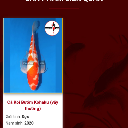
Cá Koi Bướm Kohaku (vảy
thường)
Giới tính:
Đực
Năm sinh:
2020