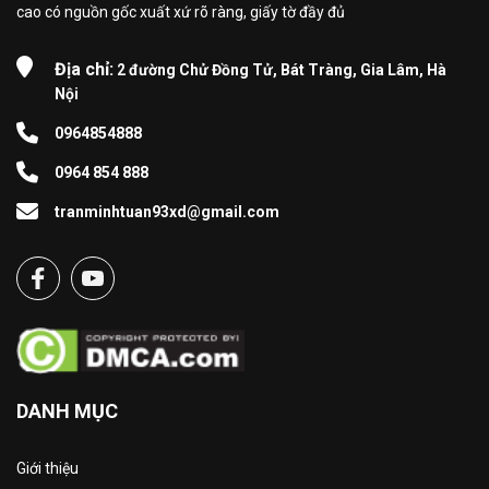
cao có nguồn gốc xuất xứ rõ ràng, giấy tờ đầy đủ
Địa chỉ:
2 đường Chử Đồng Tử, Bát Tràng, Gia Lâm, Hà
Nội
0964854888
0964 854 888
tranminhtuan93xd@gmail.com
DANH MỤC
Giới thiệu