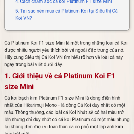
4. Cách chăm sóc cá koi Platinum F1 size Mini
5. Tại sao nên mua cá Platinum Koi tại Siêu thị Cá
Koi VN?
Cá Platinum Koi F1 size Mini là một trong những loài cá Koi
được nhiều người yêu thích bởi vẻ ngoài đặc trưng của nó.
Hãy cùng Siêu thị Cá Koi VN tìm hiểu rõ hơn về loài cá này
ngay trong bài viết dưới đây.
1. Giới thiệu về cá Platinum Koi F1
size Mini
Cá koi bạch kim Platinum F1 size Mini là dòng điển hình
nhất của Hikarimuji Mono - là dòng Cá Koi duy nhất có một
màu. Thông thường, các loài cá Koi Nhật sẽ có hai màu trở
lên nhưng chỉ duy nhất có cá koi Platinum có một màu nhưng
lại không đơn điệu vì toàn thân cá có phủ một lớp ánh kim
loại bắt mắt.