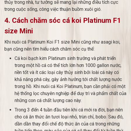
thủy trong nhà, tư tưởng sẽ mang lại những điều tích cực
trong cuộc sống, công việc thuận buồm xuôi gió.
4. Cách chăm sóc cá koi Platinum F1
size Mini
Khi nuôi cá Platinum Koi F1 size Mini cũng như asagi koi,
bạn cũng nên tìm hiểu cách chăm sóc cụ thể:
Cá koi bạch kim Platinum sinh trưởng và phát triển
trong một hồ cá có thể tích lớn hơn 1000 gallon nước,
nền tốt và ít các loại cây thủy sinh bởi loài cá này có
khả năng phá cây, gây ảnh hưởng tới chất lượng nước
trong hồ. Khi nuôi cá Koi Platinum, bạn cần phải có một
hệ thống lọc chuyên nghiệp để duy trì và phẩm chất của
những con cá chất lượng cao này.
Trong 3 đến 4 tuần đầu tiên khi cá mới ra đời, bạn nên
cho cá ăn thức ăn tươi loại nhỏ, trùn chỉ, bobo. Sau đó,
dần dần thay đổi chế độ thức ăn của cá trong những
tuần tiếp theo, màu sắc của cá sẽ thay đổi từ tuần thứ