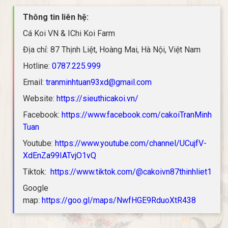
Thông tin liên hệ:
Cá Koi VN & IChi Koi Farm
Địa chỉ: 87 Thịnh Liệt, Hoàng Mai, Hà Nội, Việt Nam
Hotline:
0787.225.999
Email:
tranminhtuan93xd@gmail.com
Website:
https://sieuthicakoi.vn/
Facebook:
https://www.facebook.com/cakoiTranMinh
Tuan
Youtube:
https://www.youtube.com/channel/UCujfV-
XdEnZa99IATvjO1vQ
Tiktok:
https://www.tiktok.com/@cakoivn87thinhliet1
Google
map:
https://goo.gl/maps/NwfHGE9RduoXtR438