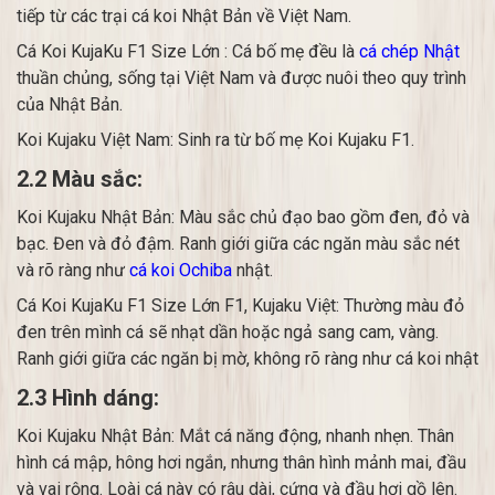
tiếp từ các trại cá koi Nhật Bản về Việt Nam.
Cá Koi KujaKu F1 Size Lớn : Cá bố mẹ đều là
cá chép Nhật
thuần chủng, sống tại Việt Nam và được nuôi theo quy trình
của Nhật Bản.
Koi Kujaku Việt Nam: Sinh ra từ bố mẹ Koi Kujaku F1.
2.2 Màu sắc:
Koi Kujaku Nhật Bản: Màu sắc chủ đạo bao gồm đen, đỏ và
bạc. Đen và đỏ đậm. Ranh giới giữa các ngăn màu sắc nét
và rõ ràng như
cá koi Ochiba
nhật.
Cá Koi KujaKu F1 Size Lớn F1, Kujaku Việt: Thường màu đỏ
đen trên mình cá sẽ nhạt dần hoặc ngả sang cam, vàng.
Ranh giới giữa các ngăn bị mờ, không rõ ràng như cá koi nhật
2.3 Hình dáng:
Koi Kujaku Nhật Bản: Mắt cá năng động, nhanh nhẹn. Thân
hình cá mập, hông hơi ngắn, nhưng thân hình mảnh mai, đầu
và vai rộng. Loài cá này có râu dài, cứng và đầu hơi gồ lên.