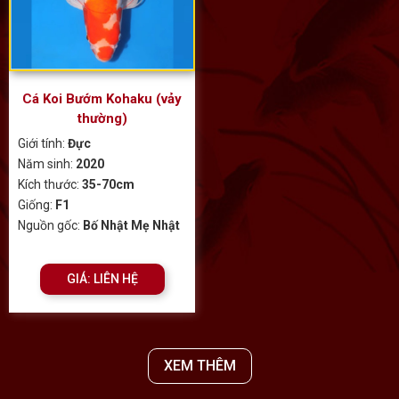
Cá Koi Bướm Kohaku (vảy
thường)
Giới tính:
Đực
Năm sinh:
2020
Kích thước:
35-70cm
Giống:
F1
Nguồn gốc:
Bố Nhật Mẹ Nhật
GIÁ: LIÊN HỆ
XEM THÊM