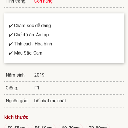
Tình trạng:
Còn hàng
✔️ Chăm sóc dễ dàng
✔️ Chế độ ăn: Ăn tạp
✔️ Tính cách: Hòa bình
✔️ Màu Sắc: Cam
Năm sinh:
2019
Giống:
F1
Nguồn gốc:
bố nhật mẹ nhật
kích thước