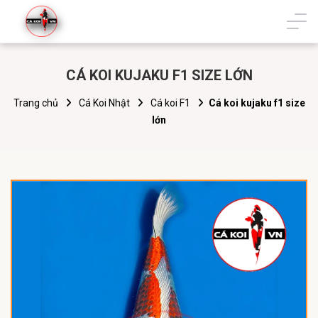
CÁ KOI KUJAKU F1 SIZE LỚN
Trang chủ
Cá Koi Nhật
Cá koi F1
Cá koi kujaku f1 size
lớn