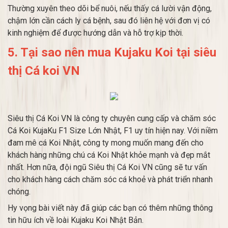
Thường xuyên theo dõi bể nuôi, nếu thấy cá lười vận động,
chậm lớn cần cách ly cá bệnh, sau đó liên hệ với đơn vị có
kinh nghiệm để được hướng dẫn và hỗ trợ kịp thời.
5. Tại sao nên mua Kujaku Koi tại siêu
thị Cá koi VN
Siêu thị Cá Koi VN là công ty chuyên cung cấp và chăm sóc
Cá Koi KujaKu F1 Size Lớn Nhật, F1 uy tín hiện nay. Với niềm
đam mê cá Koi Nhật, công ty mong muốn mang đến cho
khách hàng những chú cá Koi Nhật khỏe mạnh và đẹp mắt
nhất. Hơn nữa, đội ngũ Siêu thị Cá Koi VN cũng sẽ tư vấn
cho khách hàng cách chăm sóc cá khoẻ và phát triển nhanh
chóng.
Hy vọng bài viết này đã giúp các bạn có thêm những thông
tin hữu ích về loài Kujaku Koi Nhật Bản.