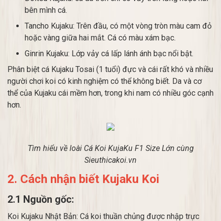
bên mình cá.
Tancho Kujaku: Trên đầu, có một vòng tròn màu cam đỏ
hoặc vàng giữa hai mắt. Cá có màu xám bạc.
Ginrin Kujaku: Lớp vảy cá lấp lánh ánh bạc nổi bật.
Phân biệt cá Kujaku Tosai (1 tuổi) đực và cái rất khó và nhiều
người chơi koi có kinh nghiệm có thể không biết. Da và cơ
thể của Kujaku cái mềm hơn, trong khi nam có nhiều góc cạnh
hơn.
Tìm hiểu về loài Cá Koi KujaKu F1 Size Lớn cùng
Sieuthicakoi.vn
2. Cách nhận biết Kujaku Koi
2.1 Nguồn gốc:
Koi Kujaku Nhật Bản: Cá koi thuần chủng được nhập trực