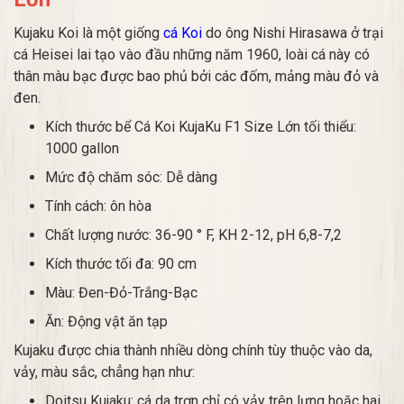
Kujaku Koi là một giống
cá Koi
do ông Nishi Hirasawa ở trại
cá Heisei lai tạo vào đầu những năm 1960, loài cá này có
thân màu bạc được bao phủ bởi các đốm, mảng màu đỏ và
đen.
Kích thước bể Cá Koi KujaKu F1 Size Lớn tối thiểu:
1000 gallon
Mức độ chăm sóc: Dễ dàng
Tính cách: ôn hòa
Chất lượng nước: 36-90 ° F, KH 2-12, pH 6,8-7,2
Kích thước tối đa: 90 cm
Màu: Đen-Đỏ-Trắng-Bạc
Ăn: Động vật ăn tạp
Kujaku được chia thành nhiều dòng chính tùy thuộc vào da,
vảy, màu sắc, chẳng hạn như:
Doitsu Kujaku: cá da trơn chỉ có vảy trên lưng hoặc hai