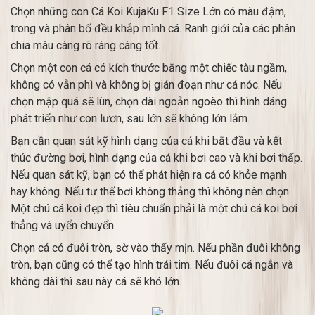
Chọn những con Cá Koi KujaKu F1 Size Lớn có màu đậm,
trong và phân bố đều khắp mình cá. Ranh giới của các phân
chia màu càng rõ ràng càng tốt.
Chọn một con cá có kích thước bằng một chiếc tàu ngầm,
không có vằn phì và không bị gián đoạn như cá nóc. Nếu
chọn mập quá sẽ lùn, chọn dài ngoằn ngoèo thì hình dáng
phát triển như con lươn, sau lớn sẽ không lớn lắm.
Bạn cần quan sát kỹ hình dạng của cá khi bắt đầu và kết
thúc đường bơi, hình dạng của cá khi bơi cao và khi bơi thấp.
Nếu quan sát kỹ, bạn có thể phát hiện ra cá có khỏe mạnh
hay không. Nếu tư thế bơi không thẳng thì không nên chọn.
Một chú cá koi đẹp thì tiêu chuẩn phải là một chú cá koi bơi
thẳng và uyển chuyển.
Chọn cá có đuôi tròn, sờ vào thấy mịn. Nếu phần đuôi không
tròn, bạn cũng có thể tạo hình trái tim. Nếu đuôi cá ngắn và
không dài thì sau này cá sẽ khó lớn.