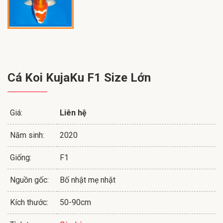
Cá Koi KujaKu F1 Size Lớn
Giá:
Liên hệ
Năm sinh:
2020
Giống:
F1
Nguồn gốc:
Bố nhật mẹ nhật
Kích thước:
50-90cm