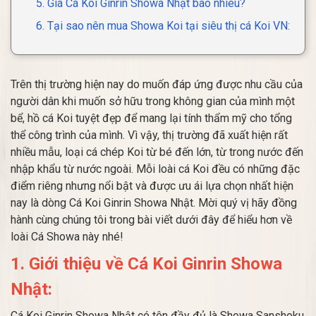
5. Giá Cá Koi Ginrin Showa Nhật bao nhiêu?
6. Tại sao nên mua Showa Koi tại siêu thị cá Koi VN:
Trên thị trường hiện nay do muốn đáp ứng được nhu cầu của
người dân khi muốn sở hữu trong không gian của mình một
bể, hồ cá Koi tuyệt đẹp để mang lại tính thẩm mỹ cho tổng
thể công trình của mình. Vì vậy, thị trường đã xuất hiện rất
nhiều mẫu, loại cá chép Koi từ bé đến lớn, từ trong nước đến
nhập khẩu từ nước ngoài. Mỗi loài cá Koi đều có những đặc
điểm riêng nhưng nổi bật và được ưu ái lựa chọn nhất hiện
nay là dòng Cá Koi Ginrin Showa Nhật. Mời quý vị hãy đồng
hành cùng chúng tôi trong bài viết dưới đây để hiểu hơn về
loài Cá Showa này nhé!
1. Giới thiệu về Cá Koi Ginrin Showa
Nhật:
Cá Koi Ginrin Showa Nhật có tên đầy đủ là Showa Sanshoku