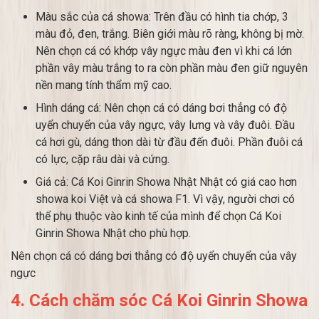
Màu sắc của cá showa: Trên đầu có hình tia chớp, 3
màu đỏ, đen, trắng. Biên giới màu rõ ràng, không bị mờ.
Nên chọn cá có khớp vây ngực màu đen vì khi cá lớn
phần vây màu trắng to ra còn phần màu đen giữ nguyên
nền mang tính thẩm mỹ cao.
Hình dáng cá: Nên chọn cá có dáng bơi thẳng có độ
uyển chuyển của vây ngực, vây lưng và vây đuôi. Đầu
cá hơi gù, dáng thon dài từ đầu đến đuôi. Phần đuôi cá
có lực, cặp râu dài và cứng.
Giá cả: Cá Koi Ginrin Showa Nhật Nhật có giá cao hơn
showa koi Việt và cá showa F1. Vì vậy, người chơi có
thể phụ thuộc vào kinh tế của mình để chọn Cá Koi
Ginrin Showa Nhật cho phù hợp.
Nên chọn cá có dáng bơi thẳng có độ uyển chuyển của vây
ngực
4. Cách chăm sóc Cá Koi Ginrin Showa