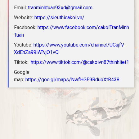
Email:
tranminhtuan93xd@gmail.com
Website:
https://sieuthicakoi.vn/
Facebook:
https://www.facebook.com/cakoiTranMinh
Tuan
Youtube:
https://www.youtube.com/channel/UCujfV-
XdEnZa99IATvjO1vQ
Tiktok:
https://www.tiktok.com/@cakoivn87thinhliet1
Google
map:
https://goo.gl/maps/NwfHGE9RduoXtR438