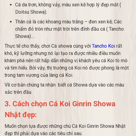
Cá da trơn, không vảy, màu xen kẽ hợp lý đẹp mắt (
Doitsu Showa).
Thân cá là các khoang màu trắng – đen xen kẽ; Các
chấm đỏ tròn như mặt trời trên đỉnh đầu cá ( Tancho
Showa)….
Thực tế cho thấy, chơi Cá showa cùng với
Tancho Koi
rất
khó, kỹ lưỡng nhưng nó lại tạo ra được nhiều điều muốn
khám phá nên rất hấp dẫn những vị khách yêu cá Koi tò mò
và tìm hiểu. Bởi vậy, thị trường cá Koi nó được phong là một
trong tam vương của làng cá Koi.
Về cơ bản chúng ta nhận biết cá Showa dựa vào các màu
sắc trên đầu
3. Cách chọn Cá Koi Ginrin Showa
Nhật đẹp:
Muốn chọn lựa được những chú Cá Koi Ginrin Showa Nhật
đẹp thì phải dựa vào các tiêu chí sau: