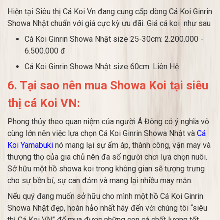
Hiện tại Siêu thị Cá Koi Vn đang cung cấp dòng Cá Koi Ginrin
Showa Nhật chuẩn với giá cực kỳ ưu đãi. Giá cá koi như sau
Cá Koi Ginrin Showa Nhật size 25-30cm: 2.200.000 -
6.500.000 đ
Cá Koi Ginrin Showa Nhật size 60cm: Liên Hệ
6. Tại sao nên mua Showa Koi tại siêu
thị cá Koi VN:
Phong thủy theo quan niệm của người Á Đông có ý nghĩa vô
cùng lớn nên việc lựa chọn Cá Koi Ginrin Showa Nhật và
Cá
Koi Yamabuki
nó mang lại sự ấm áp, thành công, vận may và
thượng thọ của gia chủ nên đa số người chơi lựa chọn nuôi.
Sở hữu một hồ showa koi trong không gian sẽ tượng trưng
cho sự bền bỉ, sự can đảm và mang lại nhiều may mắn.
Nếu quý đang muốn sở hữu cho mình một hồ Cá Koi Ginrin
Showa Nhật đẹp, hoàn hảo nhất hãy đến với chúng tôi “siêu
thị Cá Koi VN” để mua được những con cá chất lượng tốt