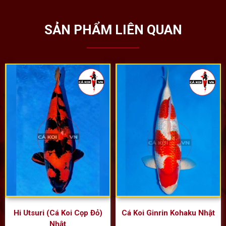
SẢN PHẨM LIÊN QUAN
Hi Utsuri (Cá Koi Cọp Đỏ)
Cá Koi Ginrin Kohaku Nhật
Nhật