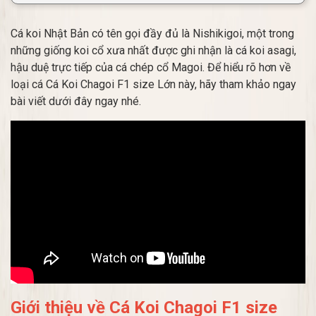
Cá koi Nhật Bản có tên gọi đầy đủ là Nishikigoi, một trong
những giống koi cổ xưa nhất được ghi nhận là cá koi asagi,
hậu duệ trực tiếp của cá chép cổ Magoi. Để hiểu rõ hơn về
loại cá Cá Koi Chagoi F1 size Lớn này, hãy tham khảo ngay
bài viết dưới đây ngay nhé.
Giới thiệu về Cá Koi Chagoi F1 size