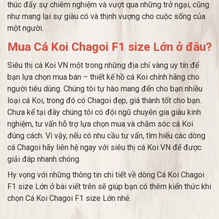
thúc đẩy sự chiêm nghiệm và vượt qua những trở ngại, cũng
như mang lại sự giàu có và thịnh vượng cho cuộc sống của
một người.
Mua Cá Koi Chagoi F1 size Lớn ở đâu?
Siêu thị cá Koi VN một trong những địa chỉ vàng uy tín để
bạn lựa chọn mua bán – thiết kế hồ cá Koi chính hãng cho
người tiêu dùng. Chúng tôi tự hào mang đến cho bạn nhiều
loại cá Koi, trong đó có Chagoi đẹp, giá thành tốt cho bạn.
Chưa kể tại đây chúng tôi có đội ngũ chuyên gia giàu kinh
nghiệm, tư vấn hỗ trợ lựa chọn mua và chăm sóc cá Koi
đúng cách. Vì vậy, nếu có nhu cầu tư vấn, tìm hiểu các dòng
cá Chagoi hãy liên hệ ngay với siêu thị cá Koi VN để được
giải đáp nhanh chóng.
Hy vọng với những thông tin chi tiết về dòng Cá Koi Chagoi
F1 size Lớn ở bài viết trên sẽ giúp bạn có thêm kiến thức khi
chọn Cá Koi Chagoi F1 size Lớn nhé.