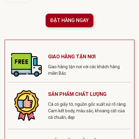
ĐẶT HÀNG NGAY
GIAO HÀNG TẬN NƠI
Giao hàng tận nơi với các khách hàng
miền Bắc
SẢN PHẨM CHẤT LƯỢNG
Cá có giấy tờ, nguồn gốc xuất xứ rõ ràng.
Cam kết body, màu sắc, khoang cắt của
cá chuẩn, đẹp