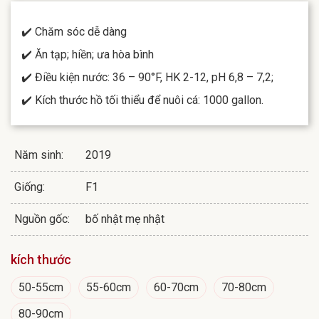
✔️ Chăm sóc dễ dàng
✔️ Ăn tạp; hiền; ưa hòa bình
✔️ Điều kiện nước: 36 – 90°F, HK 2-12, pH 6,8 – 7,2;
✔️ Kích thước hồ tối thiểu để nuôi cá: 1000 gallon.
Năm sinh:
2019
Giống:
F1
Nguồn gốc:
bố nhật mẹ nhật
kích thước
50-55cm
55-60cm
60-70cm
70-80cm
80-90cm