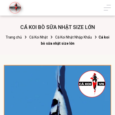
CÁ KOI BÒ SỮA NHẬT SIZE LỚN
Trang chủ
Cá Koi Nhật
Cá Koi Nhật Nhập Khẩu
Cá koi
bò sữa nhật size lớn