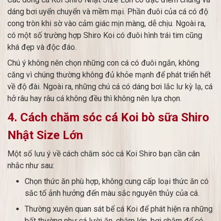
dáng bơi uyển chuyển và mềm mại. Phần đuôi của cá có độ
cong tròn khi sờ vào cảm giác mịn màng, dễ chịu. Ngoài ra,
có một số trường hợp Shiro Koi có đuôi hình trái tim cũng
khá đẹp và độc đáo.
Chú ý không nên chọn những con cá có đuôi ngắn, không
căng vì chúng thường không đủ khỏe mạnh để phát triển hết
về độ đài. Ngoài ra, những chú cá có dáng bơi lắc lư kỳ lạ, cá
hở râu hay râu cá không đều thì không nên lựa chọn.
4. Cách chăm sóc cá Koi bò sữa Shiro
Nhật Size Lớn
Một số lưu ý về cách chăm sóc cá Koi Shiro bạn cần cân
nhắc như sau:
Chọn thức ăn phù hợp, không cung cấp loại thức ăn có
sắc tố ảnh hưởng đến màu sắc nguyên thủy của cá.
Thường xuyên quan sát bể cá Koi để phát hiện ra những
bất thường như cá lười ăn, chậm lớn, bơi chậm để có