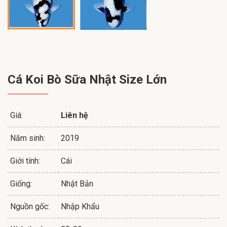
Cá Koi Bò Sữa Nhật Size Lớn
Giá:
Liên hệ
Năm sinh:
2019
Giới tính:
Cái
Giống:
Nhật Bản
Nguồn gốc:
Nhập Khẩu