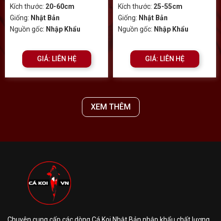
Kích thước:
20-60cm
Kích thước:
25-55cm
Giống:
Nhật Bản
Giống:
Nhật Bản
Nguồn gốc:
Nhập Khẩu
Nguồn gốc:
Nhập Khẩu
GIÁ: LIÊN HỆ
GIÁ: LIÊN HỆ
XEM THÊM
Chuyên cung cấp các dòng Cá Koi Nhật Bản nhập khẩu chất lượng