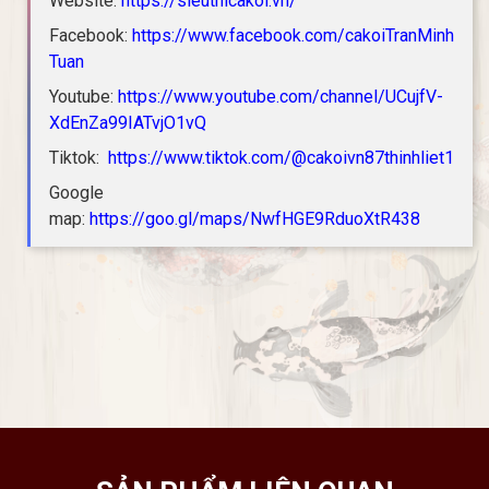
Website:
https://sieuthicakoi.vn/
Facebook:
https://www.facebook.com/cakoiTranMinh
Tuan
Youtube:
https://www.youtube.com/channel/UCujfV-
XdEnZa99IATvjO1vQ
Tiktok:
https://www.tiktok.com/@cakoivn87thinhliet1
Google
map:
https://goo.gl/maps/NwfHGE9RduoXtR438