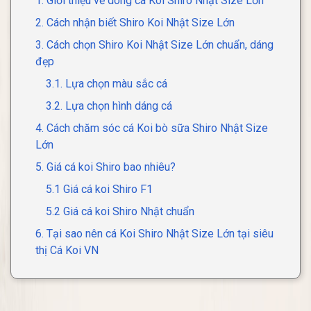
1. Giới thiệu về dòng cá Koi Shiro Nhật Size Lớn
2. Cách nhận biết Shiro Koi Nhật Size Lớn
3. Cách chọn Shiro Koi Nhật Size Lớn chuẩn, dáng
đẹp
3.1. Lựa chọn màu sắc cá
3.2. Lựa chọn hình dáng cá
4. Cách chăm sóc cá Koi bò sữa Shiro Nhật Size
Lớn
5. Giá cá koi Shiro bao nhiêu?
5.1 Giá cá koi Shiro F1
5.2 Giá cá koi Shiro Nhật chuẩn
6. Tại sao nên cá Koi Shiro Nhật Size Lớn tại siêu
thị Cá Koi VN