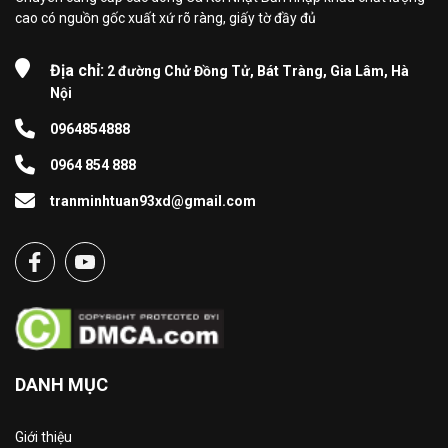
cao có nguồn gốc xuất xứ rõ ràng, giấy tờ đầy đủ
Địa chỉ:
2 đường Chử Đồng Tử, Bát Tràng, Gia Lâm, Hà
Nội
0964854888
0964 854 888
tranminhtuan93xd@gmail.com
DANH MỤC
Giới thiệu