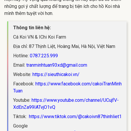
những gợi ý chất lượng để trang bị tiện ích cho hồ Koi nhà
mình thêm tuyệt vời hơn.
Thông tin liên hệ:
Cá Koi VN & IChi Koi Farm
Địa chỉ: 87 Thịnh Liệt, Hoàng Mai, Hà Nội, Việt Nam
Hotline:
0787.225.999
Email:
tranminhtuan93xd@gmail.com
Website:
https://sieuthicakoi.vn/
Facebook:
https://www.facebook.com/cakoiTranMinh
Tuan
Youtube:
https://www.youtube.com/channel/UCujfV-
XdEnZa99IATvjO1vQ
Tiktok:
https://www.tiktok.com/@cakoivn87thinhliet1
Google