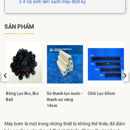
2.4 Vệ sinh làm sạch máy định kỳ
SẢN PHẨM
‹
›
Bóng Lọc Bio, Bio
Sứ thanh lọc nước -
Chổi Lọc 60cm
Ball
thanh sứ vàng
14cm
Máy bơm là một trong những thiết bị không thể thiếu để đảm