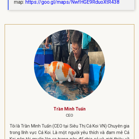
map:
https://goo.gl/maps/NwfHGE9RduoXtR438
Trần Minh Tuấn
CEO
Tôi là Trần Minh Tuấn (CEO tại Siêu Thị Cá Koi VN) Chuyên gia
trong lĩnh vực Cá Koi. Là một người yêu thích và đam mê Cá
Koi nên tôi muốn lập ra trang này để chia sẻ và giới thiệu về