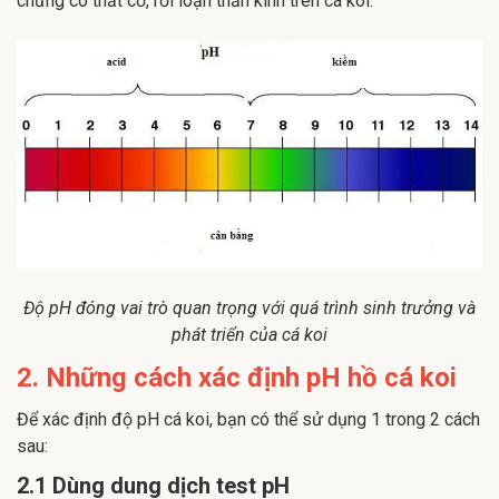
chứng co thắt cơ, rối loạn thần kinh trên cá koi.
Độ pH đóng vai trò quan trọng với quá trình sinh trưởng và
phát triển của cá koi
2. Những cách xác định pH hồ cá koi
Để xác định độ pH cá koi, bạn có thể sử dụng 1 trong 2 cách
sau:
2.1 Dùng dung dịch test pH