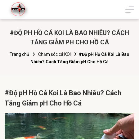
​​​​​​​#ĐỘ PH HỒ CÁ KOI LÀ BAO NHIÊU? CÁCH
TĂNG GIẢM PH CHO HỒ CÁ
Trang chủ
Chăm sóc cá KOI
​​​​​​​#Độ pH Hồ Cá Koi Là Bao
Nhiêu? Cách Tăng Giảm pH Cho Hồ Cá
​​​​​​​#Độ pH Hồ Cá Koi Là Bao Nhiêu? Cách
Tăng Giảm pH Cho Hồ Cá