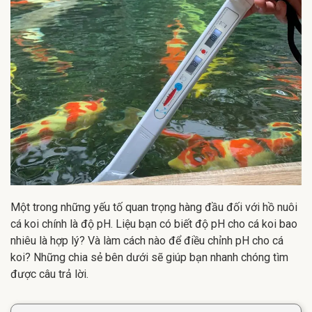
Một trong những yếu tố quan trọng hàng đầu đối với hồ nuôi
cá koi chính là độ pH. Liệu bạn có biết độ pH cho cá koi bao
nhiêu là hợp lý? Và làm cách nào để điều chỉnh pH cho cá
koi? Những chia sẻ bên dưới sẽ giúp bạn nhanh chóng tìm
được câu trả lời.