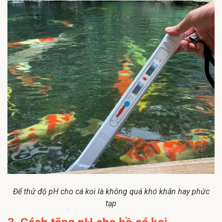
Để thử độ pH cho cá koi là không quá khó khăn hay phức
tạp