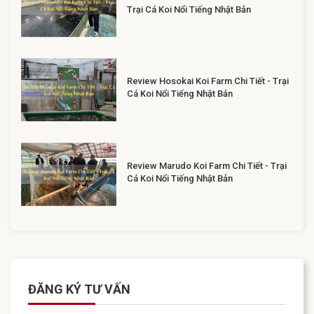
Trại Cá Koi Nổi Tiếng Nhật Bản
Review Hosokai Koi Farm Chi Tiết - Trại
Cá Koi Nổi Tiếng Nhật Bản
Review Marudo Koi Farm Chi Tiết - Trại
Cá Koi Nổi Tiếng Nhật Bản
ĐĂNG KÝ TƯ VẤN