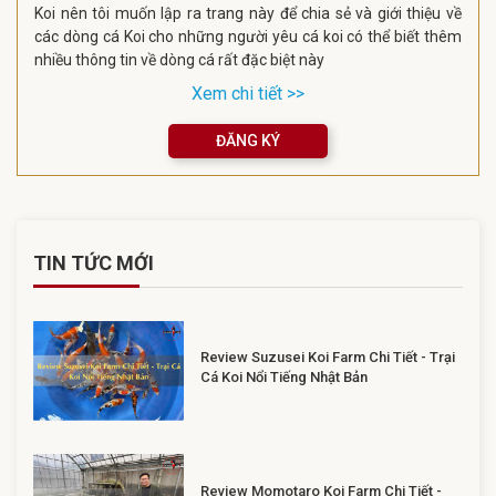
Koi nên tôi muốn lập ra trang này để chia sẻ và giới thiệu về
các dòng cá Koi cho những người yêu cá koi có thể biết thêm
nhiều thông tin về dòng cá rất đặc biệt này
Xem chi tiết >>
ĐĂNG KÝ
TIN TỨC MỚI
Review Suzusei Koi Farm Chi Tiết - Trại
Cá Koi Nổi Tiếng Nhật Bản
Review Momotaro Koi Farm Chi Tiết -