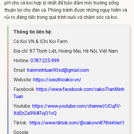
pH cho cá koi hợp lý nhất để bảo đảm môi trường sống
thuận lợi cho đàn cá. Phòng tránh được những nguy hiểm và
rủi ro đáng tiếc trong quá trình nuôi và chăm sóc cá koi.
Thông tin liên hệ:
Cá Koi VN & IChi Koi Farm
Địa chỉ: 87 Thịnh Liệt, Hoàng Mai, Hà Nội, Việt Nam
Hotline:
0787.225.999
Email:
tranminhtuan93xd@gmail.com
Website:
https://sieuthicakoi.vn/
Facebook:
https://www.facebook.com/cakoiTranMinh
Tuan
Youtube:
https://www.youtube.com/channel/UCujfV-
XdEnZa99IATvjO1vQ
Tiktok:
https://www.tiktok.com/@cakoivn87thinhliet1
Google