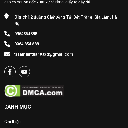
cao có nguồn gốc xuất xứ rõ ràng, giấy tờ đầy đủ
Địa chỉ:
2 đường Chử Đồng Tử, Bát Tràng, Gia Lâm, Hà
Nội
0964854888
0964 854 888
tranminhtuan93xd@gmail.com
DANH MỤC
Giới thiệu