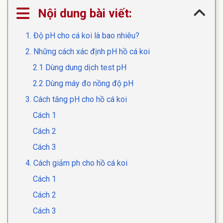
Nội dung bài viết:
1. Độ pH cho cá koi là bao nhiêu?
2. Những cách xác định pH hồ cá koi
2.1 Dùng dung dịch test pH
2.2 Dùng máy đo nồng độ pH
3. Cách tăng pH cho hồ cá koi
Cách 1
Cách 2
Cách 3
4. Cách giảm ph cho hồ cá koi
Cách 1
Cách 2
Cách 3