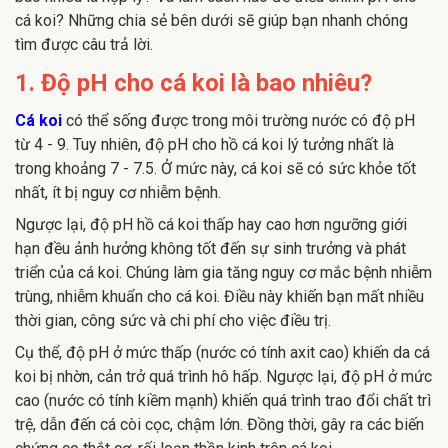
cá koi? Những chia sẻ bên dưới sẽ giúp bạn nhanh chóng
tìm được câu trả lời.
1. Độ pH cho cá koi là bao nhiêu?
Cá koi
có thể sống được trong môi trường nước có độ pH
từ 4 - 9. Tuy nhiên, độ pH cho hồ cá koi lý tưởng nhất là
trong khoảng 7 - 7.5. Ở mức này, cá koi sẽ có sức khỏe tốt
nhất, ít bị nguy cơ nhiễm bệnh.
Ngược lại, độ pH hồ cá koi thấp hay cao hơn ngưỡng giới
hạn đều ảnh hưởng không tốt đến sự sinh trưởng và phát
triển của cá koi. Chúng làm gia tăng nguy cơ mắc bệnh nhiễm
trùng, nhiễm khuẩn cho cá koi. Điều này khiến bạn mất nhiều
thời gian, công sức và chi phí cho việc điều trị.
Cụ thể, độ pH ở mức thấp (nước có tính axit cao) khiến da cá
koi bị nhờn, cản trở quá trình hô hấp. Ngược lại, độ pH ở mức
cao (nước có tính kiềm mạnh) khiến quá trình trao đổi chất trì
trệ, dẫn đến cá còi cọc, chậm lớn. Đồng thời, gây ra các biến