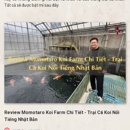
Tất cả sẽ được bật mí sau đây.
Review Momotaro Koi Farm Chi Tiết - Trại Cá Koi Nổi
Tiếng Nhật Bản