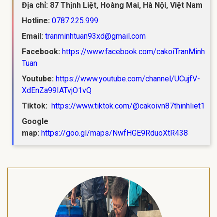
Địa chỉ: 87 Thịnh Liệt, Hoàng Mai, Hà Nội, Việt Nam
Hotline:
0787.225.999
Email:
tranminhtuan93xd@gmail.com
Facebook:
https://www.facebook.com/cakoiTranMinh
Tuan
Youtube:
https://www.youtube.com/channel/UCujfV-
XdEnZa99IATvjO1vQ
Tiktok:
https://www.tiktok.com/@cakoivn87thinhliet1
Google
map:
https://goo.gl/maps/NwfHGE9RduoXtR438