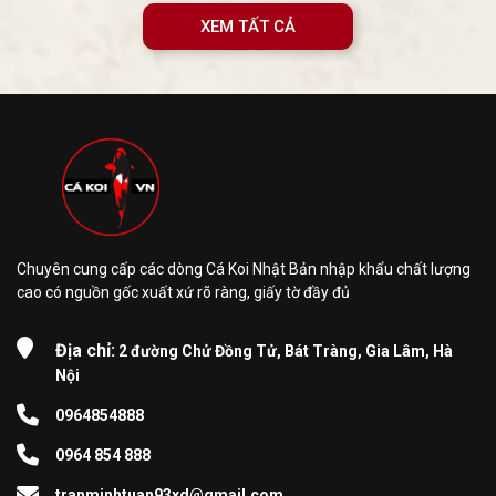
XEM TẤT CẢ
Chuyên cung cấp các dòng Cá Koi Nhật Bản nhập khẩu chất lượng
cao có nguồn gốc xuất xứ rõ ràng, giấy tờ đầy đủ
Địa chỉ:
2 đường Chử Đồng Tử, Bát Tràng, Gia Lâm, Hà
Nội
0964854888
0964 854 888
tranminhtuan93xd@gmail.com