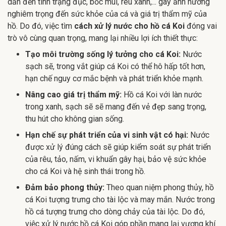
dẫn đến tình trạng đục, bốc mùi, rêu xanh,... gây ảnh hưởng
nghiêm trọng đến sức khỏe của cá và giá trị thẩm mỹ của
hồ. Do đó, việc tìm
cách xử lý nước cho hồ cá Koi
đóng vai
trò vô cùng quan trọng, mang lại nhiều lợi ích thiết thực:
Tạo môi trường sống lý tưởng cho cá Koi:
Nước
sạch sẽ, trong vắt giúp cá Koi có thể hô hấp tốt hơn,
hạn chế nguy cơ mắc bệnh và phát triển khỏe mạnh.
Nâng cao giá trị thẩm mỹ:
Hồ cá Koi với làn nước
trong xanh, sạch sẽ sẽ mang đến vẻ đẹp sang trọng,
thu hút cho không gian sống.
Hạn chế sự phát triển của vi sinh vật có hại:
Nước
được xử lý đúng cách sẽ giúp kiểm soát sự phát triển
của rêu, tảo, nấm, vi khuẩn gây hại, bảo vệ sức khỏe
cho cá Koi và hệ sinh thái trong hồ.
Đảm bảo phong thủy:
Theo quan niệm phong thủy, hồ
cá Koi tượng trưng cho tài lộc và may mắn. Nước trong
hồ cá tượng trưng cho dòng chảy của tài lộc. Do đó,
việc xử lý nước hồ cá Koi góp phần mang lại vượng khí