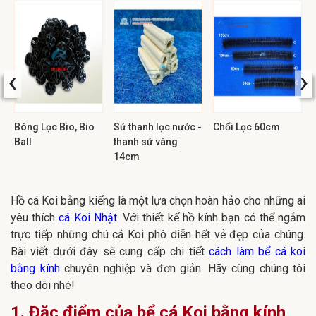
‹
›
Bóng Lọc Bio, Bio
Sứ thanh lọc nước -
Chổi Lọc 60cm
Ball
thanh sứ vàng
14cm
Hồ cá Koi bằng kiếng là một lựa chọn hoàn hảo cho những ai
yêu thích
cá Koi Nhật
. Với thiết kế hồ kính bạn có thể ngắm
trực tiếp những chú cá Koi phô diễn hết vẻ đẹp của chúng.
Bài viết dưới đây sẽ cung cấp chi tiết
cách làm bể cá koi
bằng kính
chuyên nghiệp và đơn giản. Hãy cùng chúng tôi
theo dõi nhé!
1. Đặc điểm của bể cá Koi bằng kính