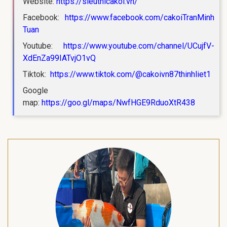
Website:
https://sieuthicakoi.vn/
Facebook:
https://www.facebook.com/cakoiTranMinh
Tuan
Youtube:
https://www.youtube.com/channel/UCujfV-
XdEnZa99IATvjO1vQ
Tiktok:
https://www.tiktok.com/@cakoivn87thinhliet1
Google
map:
https://goo.gl/maps/NwfHGE9RduoXtR438