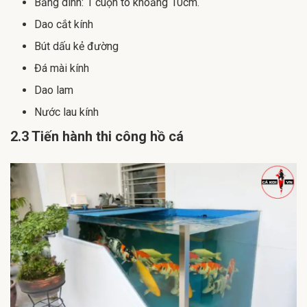
Băng dính: 1 cuộn to khoảng 10cm.
Dao cắt kính
Bút dấu kẻ đường
Đá mài kính
Dao lam
Nước lau kính
2.3 Tiến hành thi công hồ cá