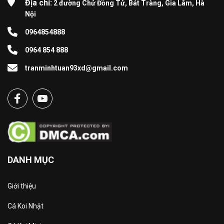
Địa chỉ:
2 đường Chử Đồng Tử, Bát Tràng, Gia Lâm, Hà
Nội
0964854888
0964 854 888
tranminhtuan93xd@gmail.com
DANH MỤC
Giới thiệu
Cá Koi Nhật