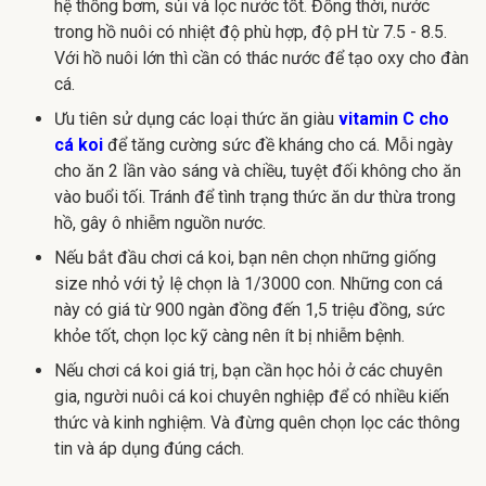
hệ thống bơm, sủi và lọc nước tốt. Đồng thời, nước
trong hồ nuôi có nhiệt độ phù hợp, độ pH từ 7.5 - 8.5.
Với hồ nuôi lớn thì cần có thác nước để tạo oxy cho đàn
cá.
Ưu tiên sử dụng các loại thức ăn giàu
vitamin C cho
cá koi
để tăng cường sức đề kháng cho cá. Mỗi ngày
cho ăn 2 lần vào sáng và chiều, tuyệt đối không cho ăn
vào buổi tối. Tránh để tình trạng thức ăn dư thừa trong
hồ, gây ô nhiễm nguồn nước.
Nếu bắt đầu chơi cá koi, bạn nên chọn những giống
size nhỏ với tỷ lệ chọn là 1/3000 con. Những con cá
này có giá từ 900 ngàn đồng đến 1,5 triệu đồng, sức
khỏe tốt, chọn lọc kỹ càng nên ít bị nhiễm bệnh.
Nếu chơi cá koi giá trị, bạn cần học hỏi ở các chuyên
gia, người nuôi cá koi chuyên nghiệp để có nhiều kiến
thức và kinh nghiệm. Và đừng quên chọn lọc các thông
tin và áp dụng đúng cách.