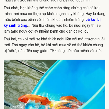
mua về, trước khi thả chúng vào hồ, bể nuôi của mình.
Thứ nhất, bạn không thể chắc chắn rằng những chú cá koi
mình mới mua có thực sự khỏe mạnh hay không. Hay là đang
mắc bệnh các bệnh về nhiễm khuẩn, nhiễm trùng,
cá koi bị
ký sinh trùng
,… Nếu thả chúng vào hồ, bể nuôi ngay thì sẽ
làm tăng nguy cơ lây nhiễm bệnh cho đàn cá koi cũ.
Thứ hai, cá koi mới sẽ khó thích nghi liền với môi trường nuôi
mới. Thả ngay vào hồ, bể khi mới mua về có thể khiến chúng
bị “sốc”, dẫn đến suy giảm đề kháng, dễ mắc mệnh và chết.