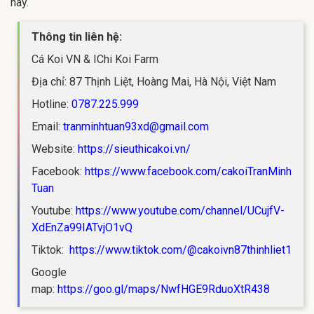
này.
Thông tin liên hệ:
Cá Koi VN & IChi Koi Farm
Địa chỉ: 87 Thịnh Liệt, Hoàng Mai, Hà Nội, Việt Nam
Hotline:
0787.225.999
Email:
tranminhtuan93xd@gmail.com
Website:
https://sieuthicakoi.vn/
Facebook:
https://www.facebook.com/cakoiTranMinh
Tuan
Youtube:
https://www.youtube.com/channel/UCujfV-
XdEnZa99IATvjO1vQ
Tiktok:
https://www.tiktok.com/@cakoivn87thinhliet1
Google
map:
https://goo.gl/maps/NwfHGE9RduoXtR438