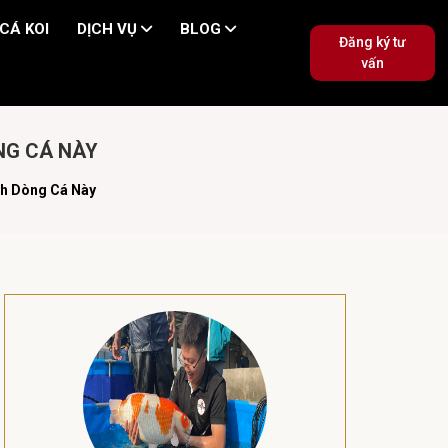
CÁ KOI
DỊCH VỤ
BLOG
Đăng ký tư
vấn
DÒNG CÁ NÀY
uanh Dòng Cá Này