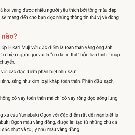
cá koi vàng được nhiều người yêu thích bởi tông màu đẹp
y sẽ mang đến cho bạn đọc những thông tin thú vị về dòng
á nào?
 lớp Hikari Muji với đặc điểm là toàn thân vàng óng ánh.
 nhiều người gọi vui là “có da có thịt” bởi thân hình… múp
 chuyển.
ể với các đặc điểm phân biệt như sau:
ánh, sáng như kim loại khắp toàn thân. Phần đầu sạch,
hông có vảy toàn thân mà chỉ có vảy rồng dọc sống lưng
àng xa của Yamabuki Ogon với đặc điểm rất dễ nhận biết là
abuki Ogon màu vàng đồng, được lai tạo từ những chú cá
sắc nhạt và tối, y như màu vàng đồng.