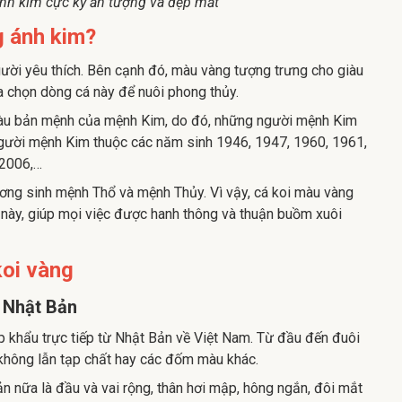
nh kim cực kỳ ấn tượng và đẹp mắt
g ánh kim?
ười yêu thích. Bên cạnh đó, màu vàng tượng trưng cho giàu
ựa chọn dòng cá này để nuôi phong thủy.
màu bản mệnh của mệnh Kim, do đó, những người mệnh Kim
Người mệnh Kim thuộc các năm sinh 1946, 1947, 1960, 1961,
 2006,…
ương sinh mệnh Thổ và mệnh Thủy. Vì vậy, cá koi màu vàng
 này, giúp mọi việc được hanh thông và thuận buồm xuôi
koi vàng
 Nhật Bản
p khẩu trực tiếp từ Nhật Bản về Việt Nam. Từ đầu đến đuôi
không lẫn tạp chất hay các đốm màu khác.
 nữa là đầu và vai rộng, thân hơi mập, hông ngắn, đôi mắt