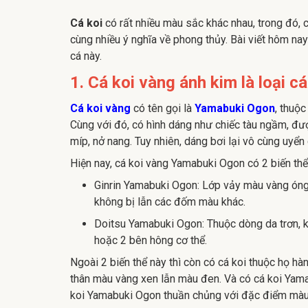
Cá koi
có rất nhiều màu sắc khác nhau, trong đó, 
cùng nhiều ý nghĩa về phong thủy. Bài viết hôm na
cá này.
1. Cá koi vàng ánh kim là loại c
Cá koi vàng
có tên gọi là
Yamabuki Ogon
, thuộc
Cùng với đó, có hình dáng như chiếc tàu ngầm, được
míp, nở nang. Tuy nhiên, dáng bơi lại vô cùng uyển
Hiện nay, cá koi vàng Yamabuki Ogon có 2 biến th
Ginrin Yamabuki Ogon: Lớp vảy màu vàng óng 
không bị lẫn các đốm màu khác.
Doitsu Yamabuki Ogon: Thuộc dòng da trơn, k
hoặc 2 bên hông cơ thể.
Ngoài 2 biến thể này thì còn có cá koi thuộc họ h
thân màu vàng xen lẫn màu đen. Và có cá koi Yam
koi Yamabuki Ogon thuần chủng với đặc điểm màu 