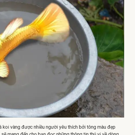
cá koi vàng được nhiều người yêu thích bởi tông màu đẹp
y sẽ mang đến cho bạn đọc những thông tin thú vị về dòng