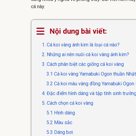
cá này.
Nội dung bài viết:
1. Cá koi vàng ánh kim là loại cá nào?
2. Những ai nên nuôi cá koi vàng ánh kim?
3. Cách phân biệt các giống cá koi vàng
3.1 Cá koi vàng Yamabuki Ogon thuần Nhậ
3.2 Cá koi màu vàng đồng Yamabuki Ogon 
4. Đặc điểm hình dáng và tập tính sinh trưởn
5. Cách chọn cá koi vàng
5.1 Hình dáng
5.2 Màu sắc
5.3 Dáng bơi