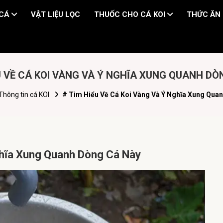
 CÁ
VẬT LIỆU LỌC
THUỐC CHO CÁ KOI
THỨC ĂN 
ÌM HIỂU VỀ CÁ KOI VÀNG VÀ Ý NGHĨA XUNG QUANH 
Thông tin cá KOI
​​​​​​​# Tìm Hiểu Về Cá Koi Vàng Và Ý Nghĩa Xung Q
Ý Nghĩa Xung Quanh Dòng Cá Này