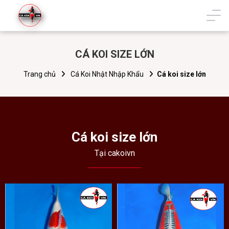
CÁ KOI SIZE LỚN
Trang chủ
Cá Koi Nhật Nhập Khẩu
Cá koi size lớn
Cá koi size lớn
Tại cakoivn