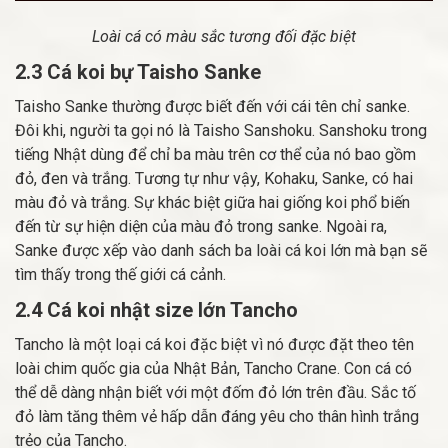
Loài cá có màu sắc tương đối đặc biệt
2.3 Cá koi bự Taisho Sanke
Taisho Sanke thường được biết đến với cái tên chỉ sanke.
Đôi khi, người ta gọi nó là Taisho Sanshoku. Sanshoku trong
tiếng Nhật dùng để chỉ ba màu trên cơ thể của nó bao gồm
đỏ, đen và trắng. Tương tự như vậy, Kohaku, Sanke, có hai
màu đỏ và trắng. Sự khác biệt giữa hai giống koi phổ biến
đến từ sự hiện diện của màu đỏ trong sanke. Ngoài ra,
Sanke được xếp vào danh sách ba loài cá koi lớn mà bạn sẽ
tìm thấy trong thế giới cá cảnh.
2.4 Cá koi nhật size lớn Tancho
Tancho là một loại cá koi đặc biệt vì nó được đặt theo tên
loài chim quốc gia của Nhật Bản, Tancho Crane. Con cá có
thể dễ dàng nhận biết với một đốm đỏ lớn trên đầu. Sắc tố
đỏ làm tăng thêm vẻ hấp dẫn đáng yêu cho thân hình trắng
trẻo của Tancho.