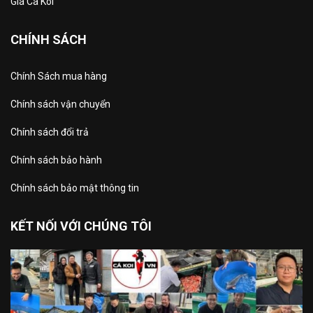
Giá Cá Koi
CHÍNH SÁCH
Chính Sách mua hàng
Chính sách vận chuyển
Chính sách đổi trả
Chính sách bảo hành
Chính sách bảo mật thông tin
KẾT NỐI VỚI CHÚNG TÔI