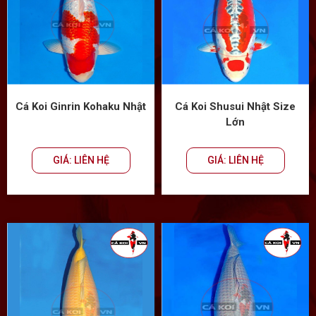
Cá Koi Ginrin Kohaku Nhật
Cá Koi Shusui Nhật Size
Lớn
GIÁ: LIÊN HỆ
GIÁ: LIÊN HỆ