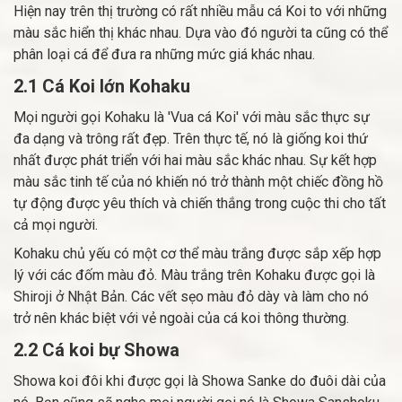
Hiện nay trên thị trường có rất nhiều mẫu cá Koi to với những
màu sắc hiển thị khác nhau. Dựa vào đó người ta cũng có thể
phân loại cá để đưa ra những mức giá khác nhau.
2.1 Cá Koi lớn Kohaku
Mọi người gọi Kohaku là 'Vua cá Koi' với màu sắc thực sự
đa dạng và trông rất đẹp. Trên thực tế, nó là giống koi thứ
nhất được phát triển với hai màu sắc khác nhau. Sự kết hợp
màu sắc tinh tế của nó khiến nó trở thành một chiếc đồng hồ
tự động được yêu thích và chiến thắng trong cuộc thi cho tất
cả mọi người.
Kohaku chủ yếu có một cơ thể màu trắng được sắp xếp hợp
lý với các đốm màu đỏ. Màu trắng trên Kohaku được gọi là
Shiroji ở Nhật Bản. Các vết sẹo màu đỏ dày và làm cho nó
trở nên khác biệt với vẻ ngoài của cá koi thông thường.
2.2 Cá koi bự Showa
Showa koi đôi khi được gọi là Showa Sanke do đuôi dài của