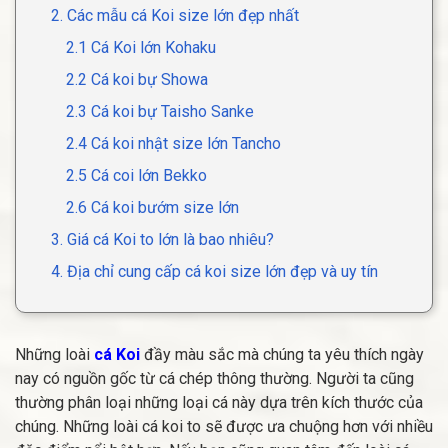
2. Các mẫu cá Koi size lớn đẹp nhất
2.1 Cá Koi lớn Kohaku
2.2 Cá koi bự Showa
2.3 Cá koi bự Taisho Sanke
2.4 Cá koi nhật size lớn Tancho
2.5 Cá coi lớn Bekko
2.6 Cá koi bướm size lớn
3. Giá cá Koi to lớn là bao nhiêu?
4. Địa chỉ cung cấp cá koi size lớn đẹp và uy tín
Những loài
cá Koi
đầy màu sắc mà chúng ta yêu thích ngày
nay có nguồn gốc từ cá chép thông thường. Người ta cũng
thường phân loại những loại cá này dựa trên kích thước của
chúng. Những loài cá koi to sẽ được ưa chuộng hơn với nhiều