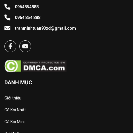
0964854888
0964 854 888
tranminhtuan93xd@gmail.com
DANH MỤC
Giới thiệu
Cá Koi Nhật
Cá Koi Mini