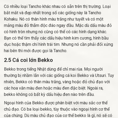
Có nhiều loại Tancho khác nhau có sẵn trên thị trường. Loại
bắt mắt và đẹp nhất trong số các giống này là Tancho
Kohaku. Nó có thân hình màu trắng như tuyết và có một
mảng màu đỏ thẫm độc đáo ngay đầu. Mặc dù dấu màu đỏ
có hình tròn nhưng nó cũng có thể có các hình dạng khác.
Bạn có thể tìm thấy các dấu hiệu hình kim cương, hình bầu
dục hoặc thậm chí hình trái tim. Nhưng nó cần phải đối xứng
hai bên thì mới được gọi là Tancho.
2.5 Cá coi lớn Bekko
Bekko trong tiếng Nhật dùng để chỉ mai rùa. Mọi người
thường bị nhầm lẫn với các giống cá koi Bekko và Utsuri. Tuy
nhiên, Bekko có thân màu trắng, vàng hoặc đỏ chủ đạo với
các hoa văn màu đen hoặc màu đen đặc biệt. Ngoài ra,
bekko không có bất kỳ dấu hiệu đen nào trên đầu.
Ngoại hình của Bekko được phân biệt với màu sắc cơ thể
chủ đạo. Có ba loại bekko, tùy thuộc vào ngoại hình cơ thể
của chúng. Dù màu chủ đạo của cơ thể bekko là gì, nó sẽ có