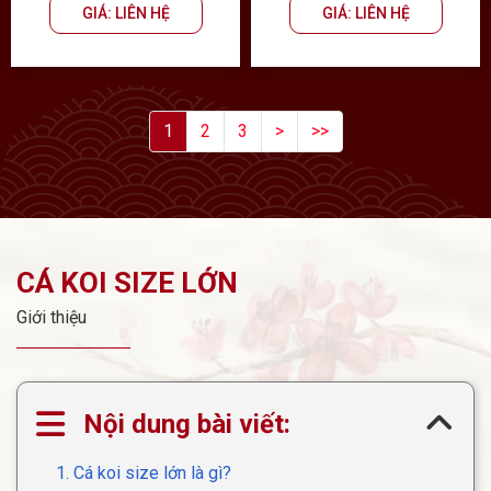
GIÁ: LIÊN HỆ
GIÁ: LIÊN HỆ
1
2
3
>
>>
CÁ KOI SIZE LỚN
Giới thiệu
Nội dung bài viết:
1. Cá koi size lớn là gì?