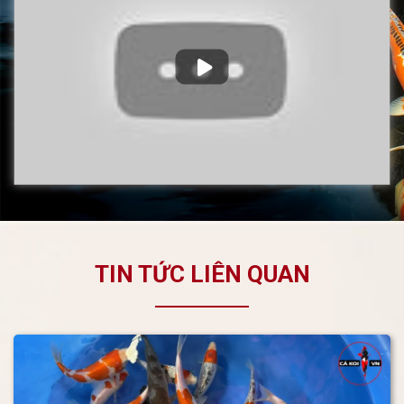
TIN TỨC LIÊN QUAN