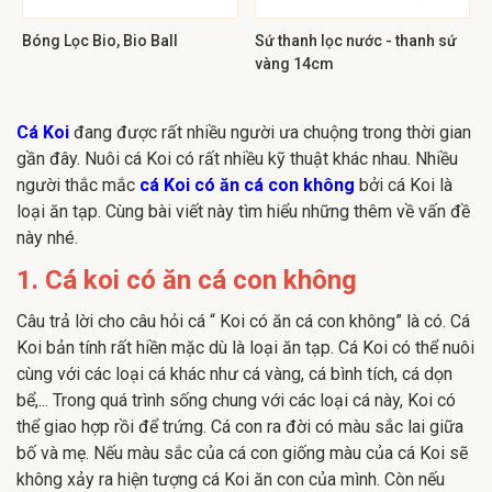
Bóng Lọc Bio, Bio Ball
Sứ thanh lọc nước - thanh sứ
vàng 14cm
Cá Koi
đang được rất nhiều người ưa chuộng trong thời gian
gần đây. Nuôi cá Koi có rất nhiều kỹ thuật khác nhau. Nhiều
người thắc mắc
cá Koi có ăn cá con không
bởi cá Koi là
loại ăn tạp. Cùng bài viết này tìm hiểu những thêm về vấn đề
này nhé.
1. Cá koi có ăn cá con không
Câu trả lời cho câu hỏi cá “ Koi có ăn cá con không” là có. Cá
Koi bản tính rất hiền mặc dù là loại ăn tạp. Cá Koi có thể nuôi
cùng với các loại cá khác như cá vàng, cá bình tích, cá dọn
bể,... Trong quá trình sống chung với các loại cá này, Koi có
thể giao hợp rồi để trứng. Cá con ra đời có màu sắc lai giữa
bố và mẹ. Nếu màu sắc của cá con giống màu của cá Koi sẽ
không xảy ra hiện tượng cá Koi ăn con của mình. Còn nếu