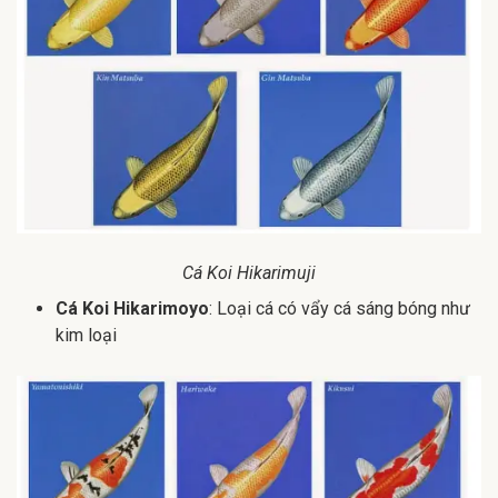
Cá Koi Hikarimuji
Cá Koi Hikarimoyo
: Loại cá có vẩy cá sáng bóng như
kim loại