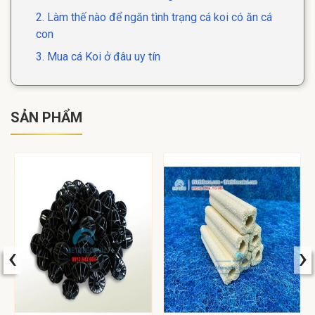
2. Làm thế nào để ngăn tình trạng cá koi có ăn cá
con
3. Mua cá Koi ở đâu uy tín
SẢN PHẨM
‹
›