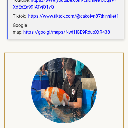
Youtube:
https://www.youtube.com/channel/UCujfV-
XdEnZa99IATvjO1vQ
Tiktok:
https://www.tiktok.com/@cakoivn87thinhliet1
Google
map:
https://goo.gl/maps/NwfHGE9RduoXtR438