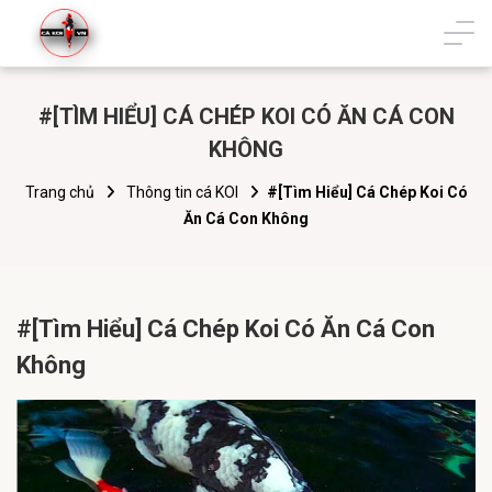
#[TÌM HIỂU] CÁ CHÉP KOI CÓ ĂN CÁ CON
KHÔNG
Trang chủ
Thông tin cá KOI
#[Tìm Hiểu] Cá Chép Koi Có
Ăn Cá Con Không
#[Tìm Hiểu] Cá Chép Koi Có Ăn Cá Con
Không