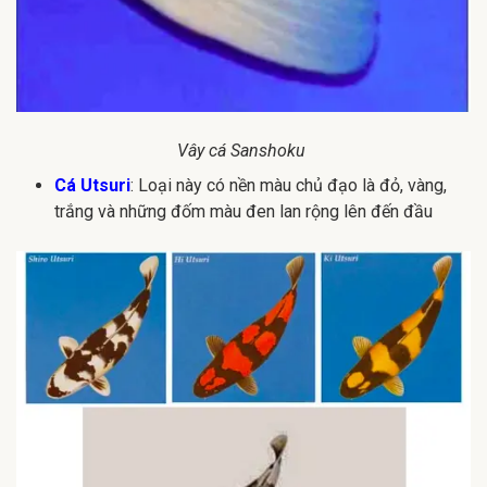
Vây cá Sanshoku
Cá Utsuri
: Loại này có nền màu chủ đạo là đỏ, vàng,
trắng và những đốm màu đen lan rộng lên đến đầu