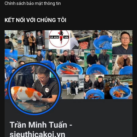
Chính sách bảo mật thông tin
KẾT NỐI VỚI CHÚNG TÔI