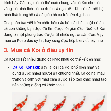
trình bày. Các loại cá có thể nuôi chung với cá Koi như cá
vàng, cá bình tích, cá ba đuôi, cá dọn bể,... Khi có cả một hệ
sinh thái trong hồ cá sẽ giúp hồ cá trở nên đẹp hơn.
Qua phần bài viết trên chắc hẳn câu hỏi cá chép nhật có ăn
cá con không bạn đọc đã tìm được lời giải đáp. Nuôi cá Koi
đang là một phong trào được rất nhiều người săn đón. Vậy
mua cá Koi ở đâu uy tín, hãy cùng đọc tiếp bài viết này nhé.
3. Mua cá Koi ở đâu uy tín
Cá Koi có rất nhiều giống cá khác nhau có thể kể đến như:
Cá Koi Kohaku
: đây là loại cá Koi phổ biến nhất và
cũng được nhiều người ưa chuộng nhất. Cá có hai màu
trắng và cam với màu cam được sắp xếp khác nhau tạo
nên những giống cá khác nhau